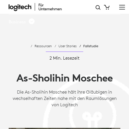
DIE
AS-
Business
SHOLIHIN
MOSCHEE
Ressourcen
User Stories
Fallstudie
HÄLT
IHRE
2 Min. Lesezeit
GLÄUBIGEN
As-Sholihin Moschee
IN
WECHSELHAFTEN
Die As-Sholihin Moschee hält ihre Gläubigen in
wechselhaften Zeiten nahe mit den Raumlösungen
ZEITEN
von Logitech
NAHE
MIT