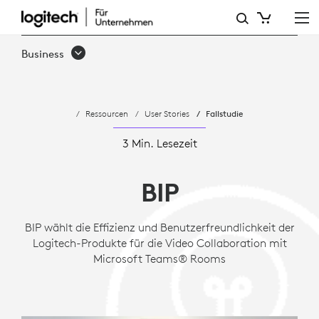
BIP
WÄHLT
Business
TAP
UND
Ressourcen
User Stories
Fallstudie
RALLY
PLUS
3 Min. Lesezeit
VON
BIP
LOGITECH
FÜR
BIP wählt die Effizienz und Benutzerfreundlichkeit der
Logitech-Produkte für die Video Collaboration mit
DIE
Microsoft Teams® Rooms
BEREITSTELLUNG
VON