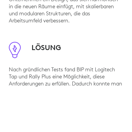
in die neuen Räume einfügt, mit skalierbaren
und modularen Strukturen, die das
Arbeitsumfeld verbessern.
LÖSUNG
Nach gründlichen Tests fand BIP mit Logitech
Tap und Rally Plus eine Möglichkeit, diese
Anforderungen zu erfüllen. Dadurch konnte man
von allen Vorteilen von Microsoft Teams
profitieren, insbesondere vom asynchronen
Arbeiten. BIP schätzte besonders den Tap Touch-
Controller, der mit seiner 1-Klick-
Beitrittsfunktion für eine einheitliche und
einfache Bedienung in allen Räumen sorgte.