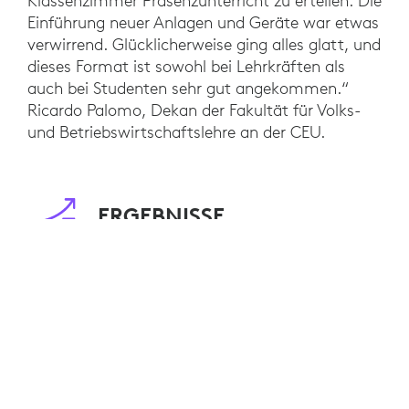
Klassenzimmer Präsenzunterricht zu erteilen. Die
Einführung neuer Anlagen und Geräte war etwas
verwirrend. Glücklicherweise ging alles glatt, und
dieses Format ist sowohl bei Lehrkräften als
auch bei Studenten sehr gut angekommen.“
Ricardo Palomo, Dekan der Fakultät für Volks-
und Betriebswirtschaftslehre an der CEU.
ERGEBNISSE
Über das von Logitech vorgeschlagene System
konnten sich Studenten von unterwegs aus
anmelden und sich so natürlich wie möglich mit
ihren Kommilitonen und Lehrkräften im
Klassenzimmer austauschen. Für CEU-
Universitäten, deren Lehrmodell auf