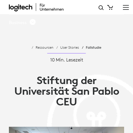
STIFTUNG
DER
Business
UNIVERSITÄT
SAN
Ressourcen
User Stories
Fallstudie
PABLO
CEU
10 Min. Lesezeit
–
Stiftung der
HYBRIDE
Universität San Pablo
LEHRE
CEU