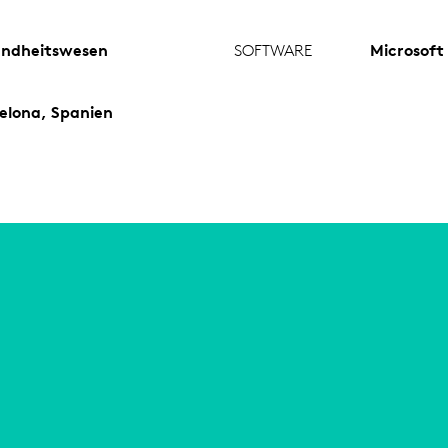
ndheitswesen
SOFTWARE
Microsoft
elona, Spanien