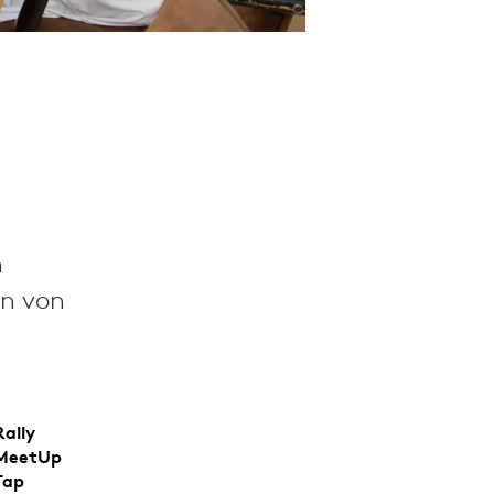
h
en von
Rally
 MeetUp
Tap