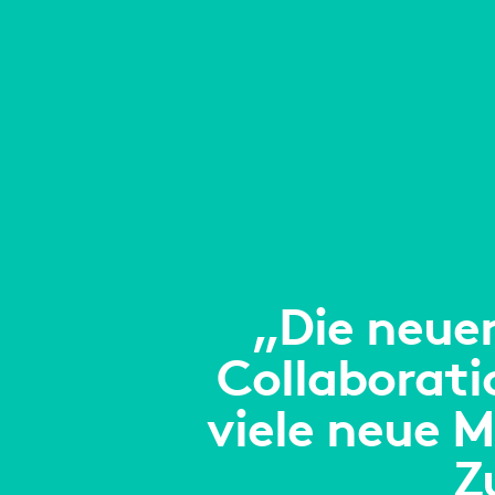
„Die neue
Collaborati
viele neue M
Z