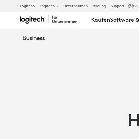
FALLSTUDIE:
Logitech
Logitech G
Unternehmen
Bildung
Support
CH
Kaufen
Software &
HOSPITAL
Business
CLÍNIC
DE
BARCELONA
H
-