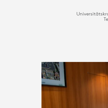
LOGITECH
Universitätskr
VC
T