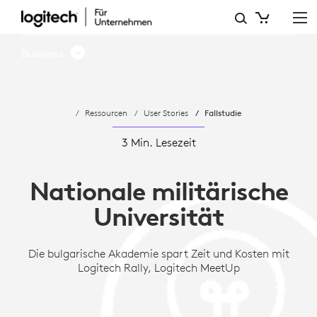
FALLSTUDIE:
DIE
Business
BULGARISCHE
NATIONALE
Ressourcen
User Stories
Fallstudie
MILITÄRISCHE
UNIVERSITÄT
3 Min. Lesezeit
SPART
Nationale militärische
ZEIT
Universität
UND
KOSTEN
Die bulgarische Akademie spart Zeit und Kosten mit
Logitech Rally, Logitech MeetUp
MIT
LOGITECH