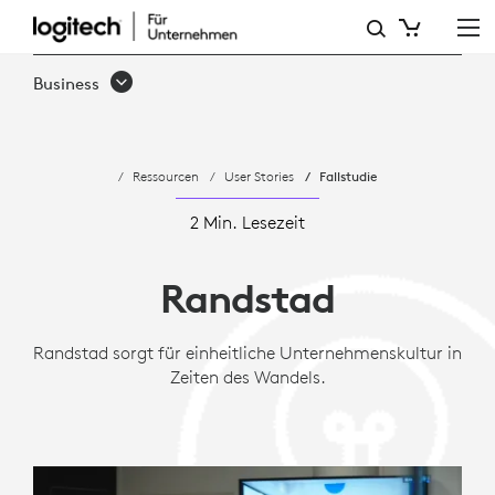
FALLSTUDIE:
WIE
Business
RANDSTAD
MIT
Ressourcen
User Stories
Fallstudie
LOGITECH
VIRTUELLE
2 Min. Lesezeit
MEETINGS
Randstad
STANDARDISIERTE
Randstad sorgt für einheitliche Unternehmenskultur in
Zeiten des Wandels.