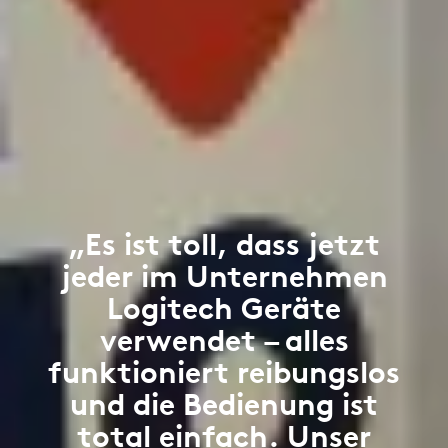
„Es ist toll, dass jetzt
jeder im Unternehmen
Logitech Geräte
verwendet – alles
funktioniert reibungslos
und die Bedienung ist
total einfach. Unser