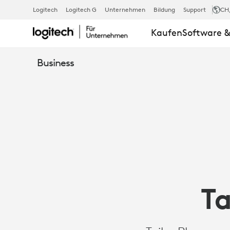
FALLSTUDIE:
Logitech
Logitech G
Unternehmen
Bildung
Support
CH
Kaufen
Software &
TAIHO
Business
PHARMACEU
SETZT
AUF
Ta
LOGITECH