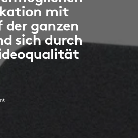
kation mit
f der ganzen
nd sich durch
ideoqualität
nt