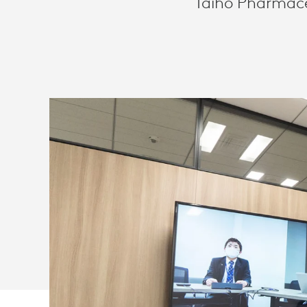
Taiho Pharmace
RAUMLÖSUN
FÜR
MICROSOFT
TEAMS