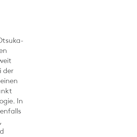
Otsuka-
hen
weit
i der
seinen
unkt
ogie. In
enfalls
,
nd