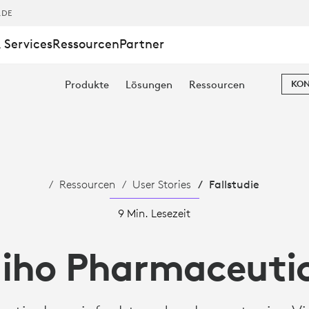
,DE
 Services
Ressourcen
Partner
Produkte
Lösungen
Ressourcen
KON
TICAL
Ressourcen
User Stories
Fallstudie
9 Min. Lesezeit
iho Pharmaceuti