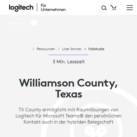
FALLSTUDIE:
WILLIAMSON
Business
COUNTY,
TEXAS
Ressourcen
User Stories
Fallstudie
|
LOGITECH
3 Min. Lesezeit
SOLUTIONS
Williamson County,
Texas
TX County ermöglicht mit Raumlösungen von
Logitech für Microsoft Teams® den persönlichen
Kontakt auch in der hybriden Belegschaft