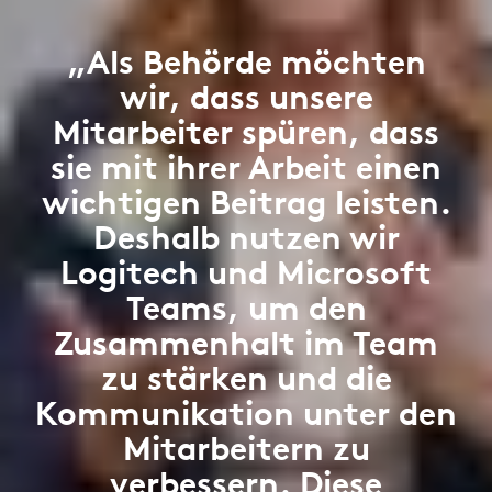
„Als Behörde möchten
wir, dass unsere
Mitarbeiter spüren, dass
sie mit ihrer Arbeit einen
wichtigen Beitrag leisten.
Deshalb nutzen wir
Logitech und Microsoft
Teams, um den
Zusammenhalt im Team
zu stärken und die
Kommunikation unter den
Mitarbeitern zu
verbessern. Diese