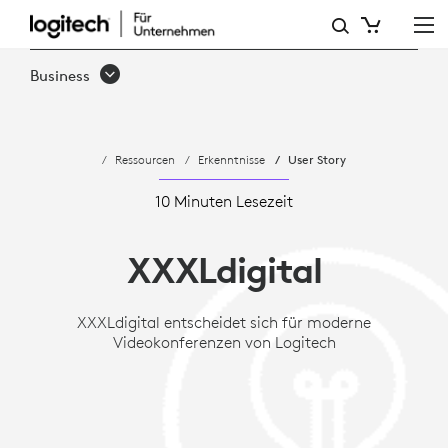
FALLSTUDIE:
XXXLDIGITAL
Business
ENTSCHEIDET
SICH
Ressourcen
Erkenntnisse
User Story
FÜR
MODERNE
10 Minuten Lesezeit
VIDEOKONFERENZEN
XXXLdigital
VON
LOGITECH
XXXLdigital entscheidet sich für moderne
Videokonferenzen von Logitech