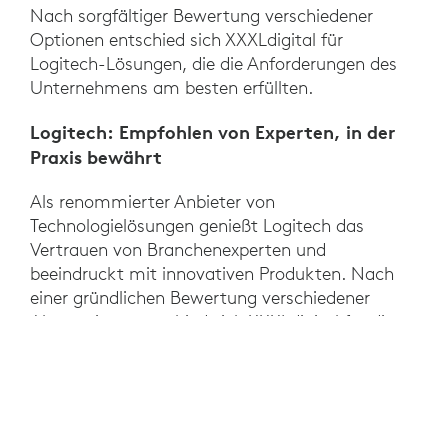
Nach sorgfältiger Bewertung verschiedener
Optionen entschied sich XXXLdigital für
Logitech-Lösungen, die die Anforderungen des
Unternehmens am besten erfüllten.
Logitech: Empfohlen von Experten, in der
Praxis bewährt
Als renommierter Anbieter von
Technologielösungen genießt Logitech das
Vertrauen von Branchenexperten und
beeindruckt mit innovativen Produkten. Nach
einer gründlichen Bewertung verschiedener
Alternativen entschied sich XXXLdigital für die
All-in-One-Systeme Rally Bar, Rally Bar Huddle
und Rally Bar Mini. Diese Systeme zeichnen sich
durch einfache Installation und Verwaltung
sowie intuitive Bedienung ohne separate Geräte
aus.