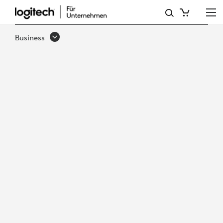
WIE
SIE
Business
OFFENE
BESPRECHUNGSRÄUME
OPTIMIEREN
KÖNNEN,
UM
DIE
PRODUKTIVITÄT
ZU
STEIGERN