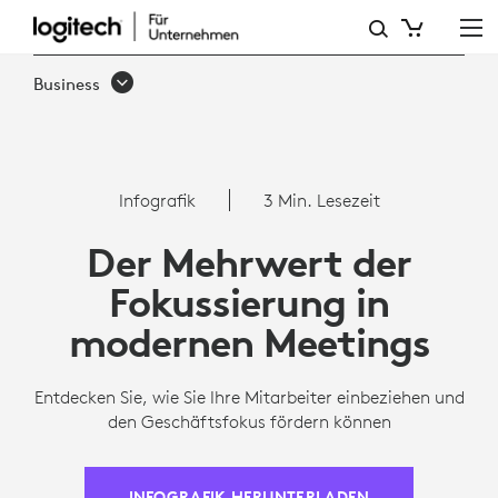
DER
MEHRWERT
Business
DER
FOKUSSIERUNG
IN
Infografik
3 Min. Lesezeit
MODERNEN
Der Mehrwert der
MEETINGS
Fokussierung in
modernen Meetings
Entdecken Sie, wie Sie Ihre Mitarbeiter einbeziehen und
den Geschäftsfokus fördern können
INFOGRAFIK HERUNTERLADEN