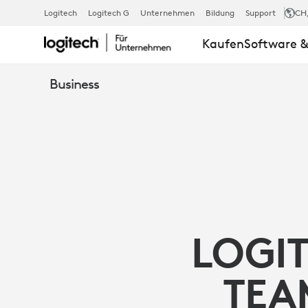
INTEL
Logitech
Logitech G
Unternehmen
Bildung
Support
CH
Kaufen
Software &
NUC,
Business
MICROSOFT
TEAMS
UND
LOGI
LOGITECH
TEA