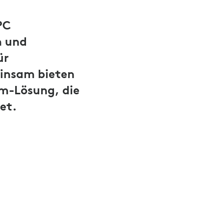
PC
h und
ür
insam bieten
um-Lösung, die
et.