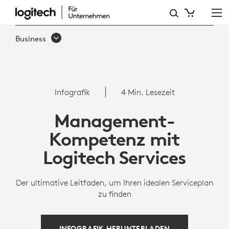
MANAGEMENT-
KOMPETENZ
Business
MIT
LOGITECH
SERVICES
Infografik
4 Min. Lesezeit
Management-
Kompetenz mit
Logitech Services
Der ultimative Leitfaden, um Ihren idealen Serviceplan
zu finden
INFOGRAFIK HERUNTERLADEN