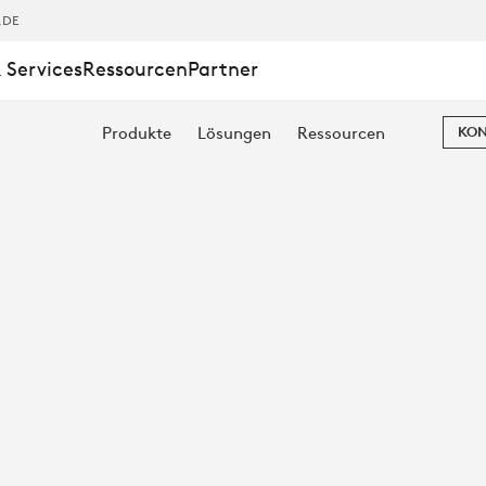
:
,DE
 Services
Ressourcen
Partner
Produkte
Lösungen
Ressourcen
KON
TZ