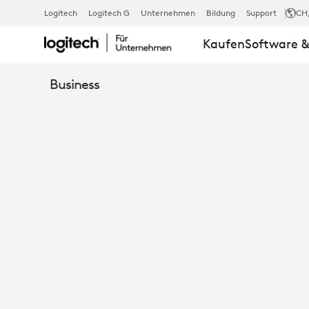
WHITEPAPER
Logitech
Logitech G
Unternehmen
Bildung
Support
CH
Kaufen
Software &
LOGITECH
Business
SYNC
SICHERHEIT
&AMP;
DATENSCHU