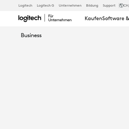
AUSWAHL
Logitech
Logitech G
Unternehmen
Bildung
Support
CH
Kaufen
Software &
DES
Business
TEAMS:
WINDOWS
VS.
ANDROID-