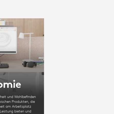
omie
iheit und Wohlbefinden
ischen Produkten, die
eit am Arbeitsplatz
 Leistung bieten und