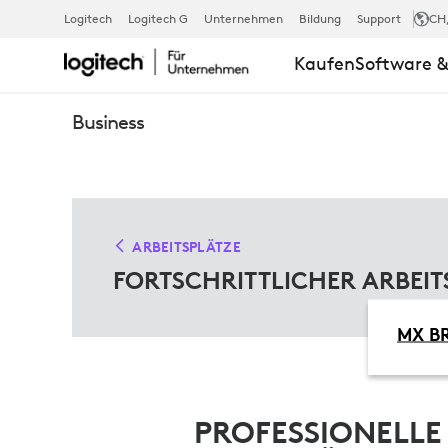
FORTSCHRIT
Logitech
Logitech G
Unternehmen
Bildung
Support
CH
Kaufen
Software &
LÖSUNGEN
Business
FÜR
DEN
ARBEITSPLÄTZE
FORTSCHRITTLICHER ARBEIT
SCHREIBTIS
MX BR
PROFESSIONELLE