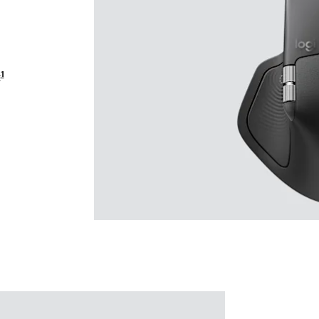
1
t
im Vergleich zu MX Master 3S for Business
-