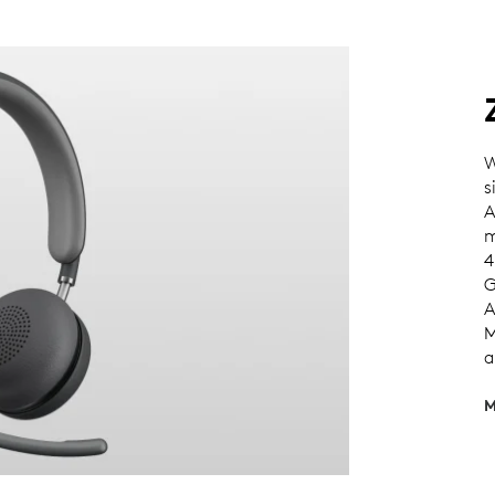
W
s
A
m
4
G
A
M
a
M