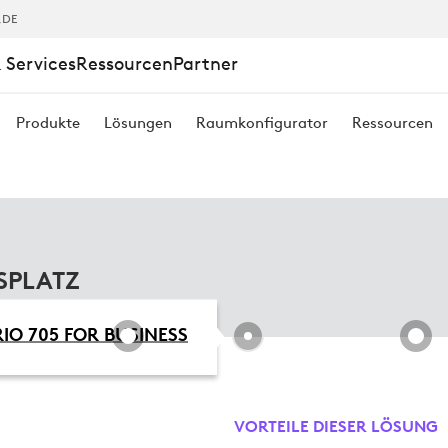
TLICHE
,DE
 Services
Ressourcen
Partner
Produkte
Lösungen
Raumkonfigurator
Ressourcen
SPLATZ
CH
IO 705 FOR BUSINESS
VORTEILE DIESER LÖSUNG