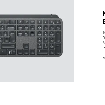
T
f
S
i
M