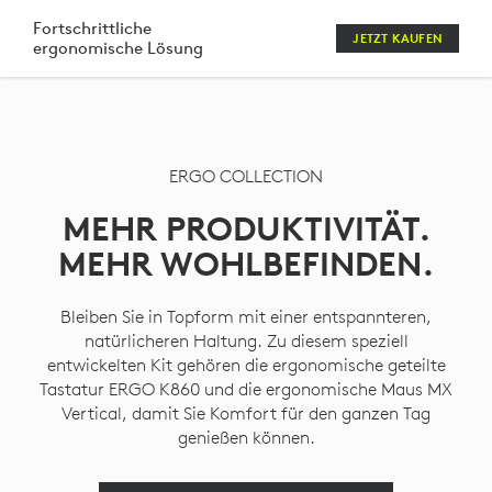
ERGO
Fortschrittliche
JETZT KAUFEN
ergonomische Lösung
SET
MIT
TASTATUR,
ERGO COLLECTION
MAUS,
MEHR PRODUKTIVITÄT.
HEADSET
MEHR WOHLBEFINDEN.
UND
WEBCAM
Bleiben Sie in Topform mit einer entspannteren,
natürlicheren Haltung. Zu diesem speziell
entwickelten Kit gehören die ergonomische geteilte
Tastatur ERGO K860 und die ergonomische Maus MX
Vertical, damit Sie Komfort für den ganzen Tag
genießen können.