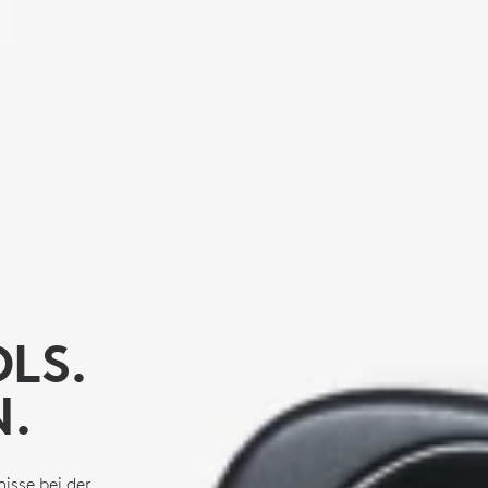
LS.
N.
nisse bei der