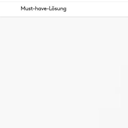
LOGITECH
Must-have-Lösung
ESSENTIALS-
TASTATUR-
MAUS-
SET
MIT