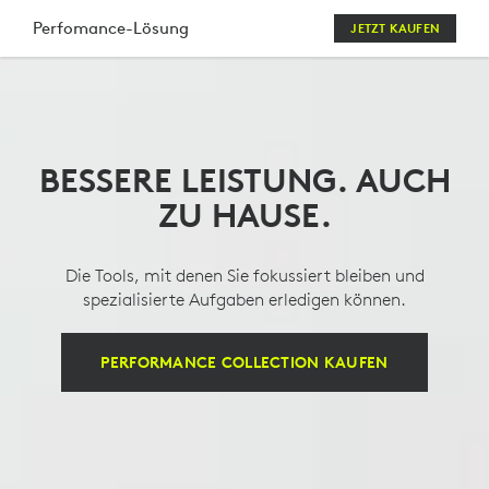
LOGITECH
Perfomance-Lösung
JETZT KAUFEN
PERFORMANCE
SET
MIT
BESSERE LEISTUNG. AUCH
MAUS,
ZU HAUSE.
TASTATUR,
WEBCAM
Die Tools, mit denen Sie fokussiert bleiben und
UND
spezialisierte Aufgaben erledigen können.
HEADSET
PERFORMANCE COLLECTION KAUFEN