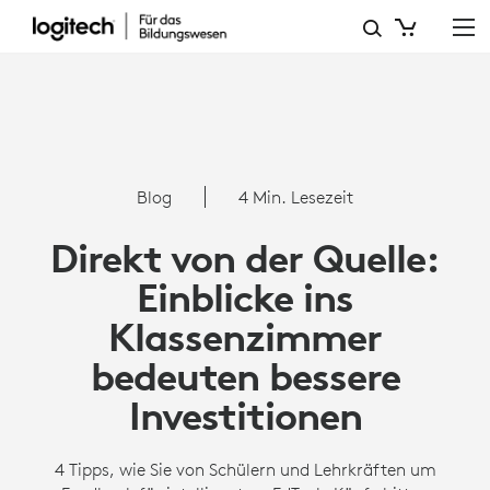
DIREKT
VON
DER
QUELLE:
ERKENNTNISSE
Blog
4 Min. Lesezeit
AUS
Direkt von der Quelle:
DEM
Einblicke ins
KLASSENZIMMER
Klassenzimmer
BEDEUTEN
bedeuten bessere
BESSERE
Investitionen
INVESTITIONEN
4 Tipps, wie Sie von Schülern und Lehrkräften um