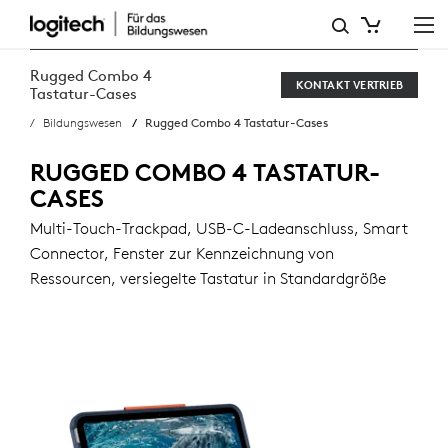
RUGGED
COMBO
Rugged Combo 4
KONTAKT VERTRIEB
4
Tastatur-Cases
Bildungswesen
Rugged Combo 4 Tastatur-Cases
IPAD
TASTATUR-
RUGGED COMBO 4 TASTATUR-
CASES
CASES
Multi-Touch-Trackpad, USB-C-Ladeanschluss, Smart
FÜR
Connector, Fenster zur Kennzeichnung von
DIE
Ressourcen, versiegelte Tastatur in Standardgröße
SCHULE
|
LOGITECH