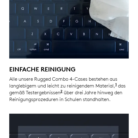
EINFACHE REINIGUNG
Alle unsere Rugged Combo 4-Cases bestehen aus
1
langlebigem und leicht zu reinigendem Material,
Wir empf
das
2
gemäß Testergebnissen
Wir haben 3 Jahre lang die Rei
über drei Jahre hinweg den
Reinigungsprozeduren in Schulen standhalten.