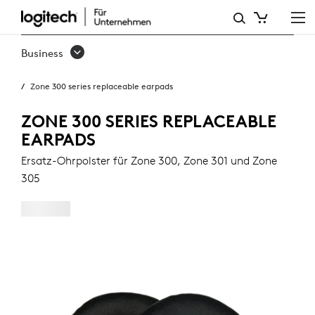
ERSATZ-
OHRPOLSTER
Business
FÜR
Zone 300 series replaceable earpads
DIE
ZONE
ZONE 300 SERIES REPLACEABLE
EARPADS
300-
Ersatz-Ohrpolster für Zone 300, Zone 301 und Zone
SERIE
305