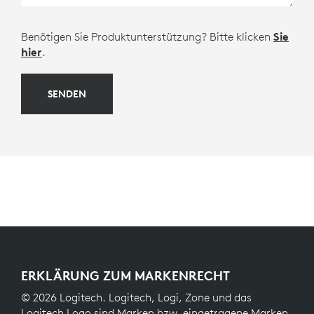
Benötigen Sie Produktunterstützung? Bitte klicken
Sie
hier
.
SENDEN
ERKLÄRUNG ZUM MARKENRECHT
© 2026 Logitech. Logitech, Logi, Zone und das
Logitech Logo sind Marken bzw. eingetragene Marken