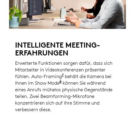
INTELLIGENTE MEETING-
ERFAHRUNGEN
Erweiterte Funktionen sorgen dafür, dass sich
Mitarbeiter in Videokonferenzen präsenter
7
fühlen. Auto-Framing
Verfügbar mit Logi Tune. Log
behält die Kamera bei
8
Ihnen im Show Mode
Verfügbar mit Logi Tune. Logi
können Sie während
eines Anrufs mühelos physische Gegenstände
teilen. Zwei Beamforming-Mikrofone
konzentrieren sich auf Ihre Stimme und
verbessern diese.