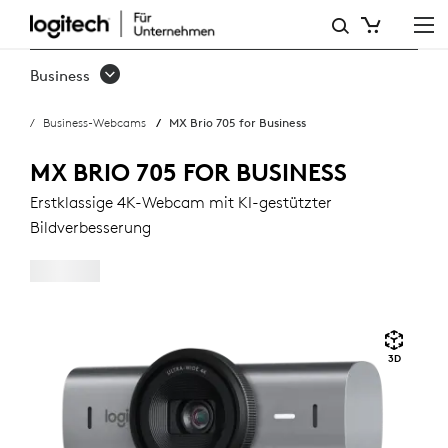
MX
BRIO
Business
705
Business-Webcams
MX Brio 705 for Business
FOR
BUSINESS
MX BRIO 705 FOR BUSINESS
Erstklassige 4K-Webcam mit KI-gestützter
Bildverbesserung
3D