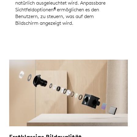
natürlich ausgeleuchtet wird. Anpassbare
4
Sichtfeldoptionen
Verfügbar mit Logi Tune. Logi Tu
ermöglichen es den
Benutzern, zu steuern, was auf dem
Bildschirm angezeigt wird.
Erstklassige Bildqualität