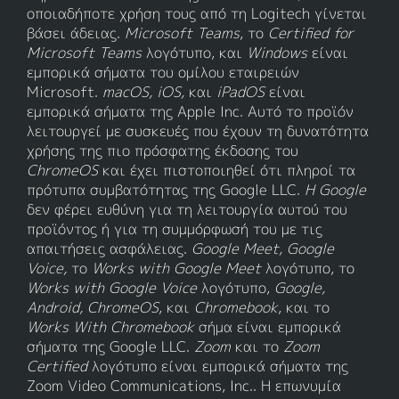
οποιαδήποτε χρήση τους από τη Logitech γίνεται
βάσει άδειας.
Microsoft Teams
, το
Certified for
Microsoft Teams
λογότυπο, και
Windows
είναι
εμπορικά σήματα του ομίλου εταιρειών
Microsoft.
macOS, iOS,
και
iPadOS
είναι
εμπορικά σήματα της Apple Inc. Αυτό το προϊόν
λειτουργεί με συσκευές που έχουν τη δυνατότητα
χρήσης της πιο πρόσφατης έκδοσης του
ChromeOS
και έχει πιστοποιηθεί ότι πληροί τα
πρότυπα συμβατότητας της Google LLC.
Η Google
δεν φέρει ευθύνη για τη λειτουργία αυτού του
προϊόντος ή για τη συμμόρφωσή του με τις
απαιτήσεις ασφάλειας.
Google Meet, Google
Voice,
το
Works with Google Meet
λογότυπο, το
Works with Google Voice
λογότυπο,
Google,
Android, ChromeOS
, και
Chromebook
, και το
Works With Chromebook
σήμα είναι εμπορικά
σήματα της Google LLC.
Zoom
και το
Zoom
Certified
λογότυπο είναι εμπορικά σήματα της
Zoom Video Communications, Inc.. Η επωνυμία