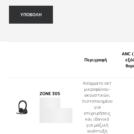
ΥΠΟΒΟΛΗ
ANC (
Περιγραφή
εξά
θορ
Ασύρματο σετ
μικροφώνου-
ZONE 305
ακουστικών,
πιστοποιημένο
για
επιχειρήσεις
και ιδανικό
για μαζική
ανάπτυξη