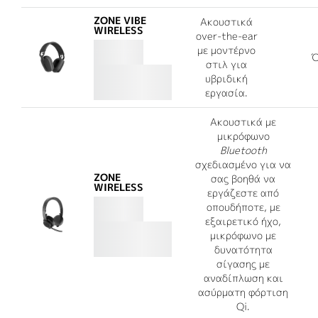
ZONE VIBE
Ακουστικά
WIRELESS
over-the-ear
με μοντέρνο
Ό
στιλ για
υβριδική
εργασία.
Ακουστικά με
μικρόφωνο
Bluetooth
σχεδιασμένο για να
ZONE
σας βοηθά να
WIRELESS
εργάζεστε από
οπουδήποτε, με
εξαιρετικό ήχο,
μικρόφωνο με
δυνατότητα
σίγασης με
αναδίπλωση και
ασύρματη φόρτιση
Qi.