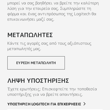
μπορεί να σας βοηθήσει να βρείτε την καλύτερη
ΑΝΑΚΥΚΛΩΜΕΝΑ ΠΛΑΣΤΙΚΑ
λύση για την εταιρεία σας. Συμπληρώστε τη
Τα πλαστικά μέρη του Zone 305 περιλαμβάνουν
φόρμα και ένας αντιπρόσωπος της Logitech θα
55% πιστοποιημένο πλαστικό που
επικοινωνήσει μαζί σας.
ο
11
ανακυκλώνεται μετά την κατανάλωση
Εξαιρείται 
ώστε να
δώσουμε μια δεύτερη ζωή στο πλαστικό από
ΜΕΤΑΠΩΛΗΤΕΣ
παλιές ηλεκτρονικές συσκευές και να μειώσουμε
το αποτύπωμα άνθρακα μας.
Κάντε τις αγορές σας από τους αξιόπιστους
μεταπωλητές μας.
ΣΧΕΤΙΚΑ ΜΕ ΤΟ ΑΝΑΚΥΚΛΩΜΕΝΟ ΠΛΑΣΤΙΚΟ
ΕΎΡΕΣΗ ΜΕΤΑΠΩΛΗΤΉ
ΛΗΨΗ ΥΠΟΣΤΗΡΙΞΗΣ
Έχετε ερωτήσεις; Επισκεφτείτε την τοποθεσία
υποστήριξης για να βρείτε απαντήσεις.
ΥΠΟΣΤΗΡΙΞΗ LOGITECH ΓΙΑ ΕΠΙΧΕΙΡΗΣΕΙΣ