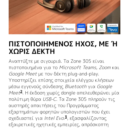
ΠΙΣΤΟΠΟΙΗΜΕΝΟΣ ΗΧΟΣ, ΜΕ Ή
ΧΩΡΙΣ ΔΕΚΤΗ
Αναπτύξτε με σιγουριά. Τα Zone 305 είναι
πιστοποιημένα για το
Microsoft Teams
,
Zoom
και
Google Meet
με τον δέκτη plug-and-play.
Υποστηρίζει επίσης στοιχεία ελέγχου κλήσεων
μέσω εγγενούς σύνδεσης
Bluetooth
για
Google
2
Meet
Μόνο για την έκδοση UC. Απαιτείται η έκδοσ
. Η έκδοση χωρίς dongle απελευθερώνει μία
πολύτιμη θύρα
USB-C
. Τα Zone 305 πληρούν τις
αυστηρές απαιτήσεις του Προγράμματος
εξαρτημάτων φορητών υπολογιστών που έχει
3
σχεδιαστεί για
Intel Evo
.
Απαιτείται το υλικολογισμ
, εξασφαλίζοντας
εξαιρετικές ηχητικές εμπειρίες, απρόσκοπτη