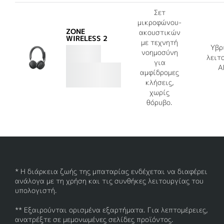
Σετ
μικροφώνου-
ZONE
ακουστικών
WIRELESS 2
με τεχνητή
Υβρ
νοημοσύνη
λειτ
για
A
αμφίδρομες
κλήσεις,
χωρίς
θόρυβο.
* Η διάρκεια ζωής της μπαταρίας ενδέχεται να διαφέρει
ανάλογα με τη χρήση και τις συνθήκες λειτουργίας του
υπολογιστή.
** Εξαιρούνται ορισμένα εξαρτήματα. Για λεπτομέρειες,
ανατρέξτε σε μεμονωμένες σελίδες προϊόντος.