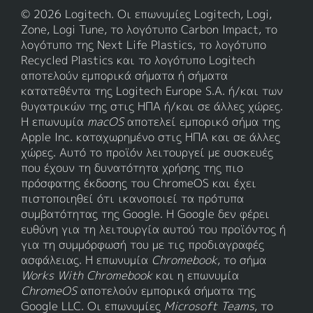
© 2026 Logitech. Οι επωνυμίες Logitech, Logi,
Zone, Logi Tune, το λογότυπο Carbon Impact, το
λογότυπο της Next Life Plastics, το λογότυπο
Recycled Plastics και το λογότυπο Logitech
αποτελούν εμπορικά σήματα ή σήματα
κατατεθέντα της Logitech Europe S.A. ή/και των
θυγατρικών της στις ΗΠΑ ή/και σε άλλες χώρες.
Η επωνυμία
macOS
αποτελεί εμπορικό σήμα της
Apple Inc. καταχωρημένο στις ΗΠΑ και σε άλλες
χώρες. Αυτό το προϊόν λειτουργεί με συσκευές
που έχουν τη δυνατότητα χρήσης της πιο
πρόσφατης έκδοσης του ChromeOS και έχει
πιστοποιηθεί ότι ικανοποιεί τα πρότυπα
συμβατότητας της Google. Η Google δεν φέρει
ευθύνη για τη λειτουργία αυτού του προϊόντος ή
για τη συμμόρφωσή του με τις προδιαγραφές
ασφάλειας. Η επωνυμία
Chromebook
, το σήμα
Works With Chromebook
και η επωνυμία
ChromeOS
αποτελούν εμπορικά σήματα της
Google LLC. Οι επωνυμίες
Microsoft Teams
, το