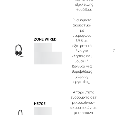
εξάλειψης
θορύβου.
Ενσύρματα
ακουστικά
με
μικρόφωνο
ZONE WIRED
USB με
εξαιρετικό
ήχο για
Ό
κλήσεις και
μουσική.
Ιδανικό για
θορυβώδεις
χώρους
εργασίας.
Απαραίτητο
ενσύρματο σετ
μικροφώνου-
H570E
ακουστικών με
μικρόφωνο