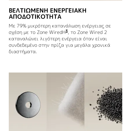
ΒΕΛΤΙΩΜΈΝΗ ΕΝΕΡΓΕΙΑΚΉ
ΑΠΟΔΟΤΙΚΌΤΗΤΑ
Με 79% μικρότερη κατανάλωση ενέργειας σε
3
σχέση με το Zone WiredΗ
η μείωση της πραγματικής
, το Zone Wired 2
καταναλώνει λιγότερη ενέργεια όταν είναι
συνδεδεμένο στην πρίζα για μεγάλα χρονικά
διαστήματα.