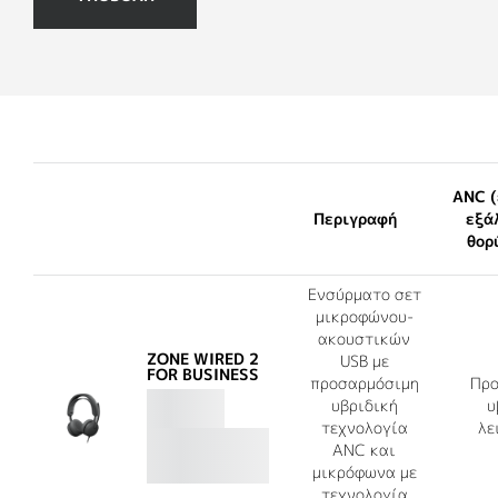
ANC (
Περιγραφή
εξά
θορ
Ενσύρματο σετ
μικροφώνου-
ακουστικών
ZONE WIRED 2
USB με
FOR BUSINESS
προσαρμόσιμη
Προ
υβριδική
υ
τεχνολογία
λε
ANC και
μικρόφωνα με
τεχνολογία