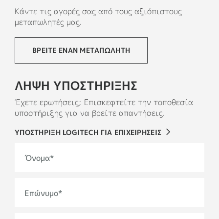
περιλαμβάνουν τουλάχιστον 58% πιστοποιημένο
Κάντε τις αγορές σας από τους αξιόπιστους
πλαστικό που ανακυκλώνεται μετά την
μεταπωλητές μας.
κατανάλωση, ώστε να αξιοποιείται ξανά το
πλαστικό από παλιές καταναλωτικές
ΒΡΕΙΤΕ ΕΝΑΝ ΜΕΤΑΠΩΛΗΤΗ
ηλεκτρονικές συσκευές και να μειώνεται το
αποτύπωμα άνθρακα των προϊόντων μας.
ΛΗΨΗ ΥΠΟΣΤΗΡΙΞΗΣ
ΣΧΕΤΙΚΑ ΜΕ ΤΟ ΑΝΑΚΥΚΛΩΜΕΝΟ ΠΛΑΣΤΙΚΟ
Έχετε ερωτήσεις; Επισκεφτείτε την τοποθεσία
υποστήριξης για να βρείτε απαντήσεις.
ΥΠΟΣΤΗΡΙΞΗ LOGITECH ΓΙΑ ΕΠΙΧΕΙΡΗΣΕΙΣ
Όνομα
*
Επώνυμο
*