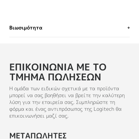
Βιωσιμότητα
ΜΊΑ ΕΠΙΛΟΓΉ ΠΟΥ ΔΕΝ ΘΑ
ΜΕΤΑΝΙΏΣΕΤΕ
ΕΠΙΚΟΙΝΩΝΊΑ ΜΕ ΤΟ
Η Logitech έχει δεσμευτεί να συμβάλλει στη
δημιουργία ενός πιο βιώσιμου κόσμου.
ΤΜΉΜΑ ΠΩΛΉΣΕΩΝ
Καταβάλλουμε προσπάθειες για να
ελαχιστοποιήσουμε το περιβαλλοντικό μας
Η ομάδα των ειδικών σχετικά με τα προϊόντα
αποτύπωμα και να επιταχύνουμε τον ρυθμό της
μπορεί να σας βοηθήσει να βρείτε την καλύτερη
κοινωνικής αλλαγής.
λύση για την εταιρεία σας. Συμπληρώστε τη
φόρμα και ένας αντιπρόσωπος της Logitech θα
επικοινωνήσει μαζί σας.
ΚΑΤΑΣΚΕΥΑΣΜΈΝΟ ΜΕ NEXT
LIFE PLASTICS
ΜΕΤΑΠΩΛΗΤΕΣ
Τα πλαστικά μέρη του Rally Mic Pod 2