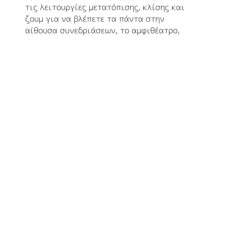
τις λειτουργίες μετατόπισης, κλίσης και
ζουμ για να βλέπετε τα πάντα στην
αίθουσα συνεδριάσεων, το αμφιθέατρο,
την αίθουσα διδασκαλίας ή το χώρο
εργασίας. Μπορείτε, επίσης, να
χειριστείτε την κάμερα από μια
απομακρυσμένη τοποθεσία, κατεβάζοντας
το αντίστοιχο λογισμικό.
ΠΡΟΣΘΕΤΕΣ ΔΥΝΑΤΟΤΗΤΕΣ
ΦΑΚΟΣ ΚΑΜΕΡΑΣ ΕΞΑΙΡΕΤΙΚΗΣ
ΠΟΙΟΤΗΤΑΣ