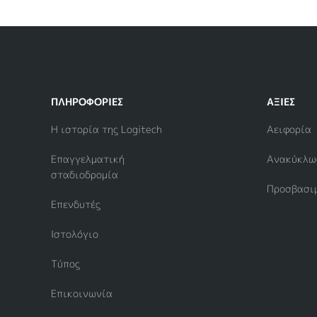
ΠΛΗΡΟΦΟΡΊΕΣ
ΑΞΊΕΣ
Η ιστορία της Logitech
Αειφορία
Επαγγελματική
Ανακύκλω
σταδιοδρομία
Προσβασι
Επενδυτές
Ιστολόγιο
Τύπος
Επικοινωνία