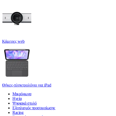
Κάμερες web
Θήκες-πληκτρολόγιο για iPad
Μικρόφωνα
Ηχεία
Ψηφιακά στυλό
Εξοπλισμός προσομοίωσης
Racing