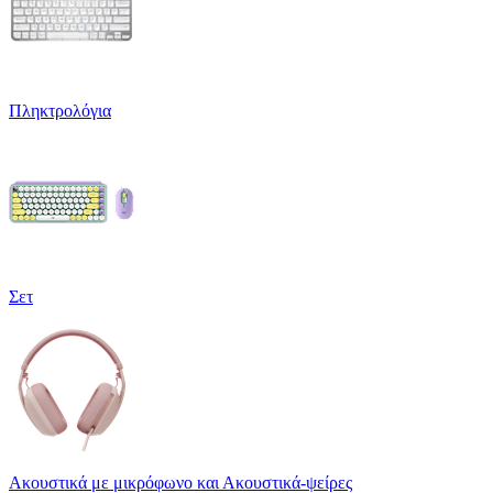
Πληκτρολόγια
Σετ
Ακουστικά με μικρόφωνο και Ακουστικά-ψείρες