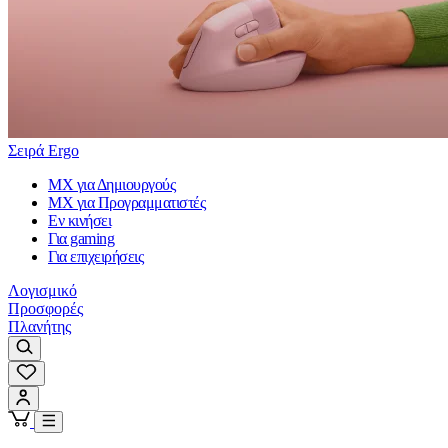
Σειρά Ergo
MX για Δημιουργούς
MX για Προγραμματιστές
Εν κινήσει
Για gaming
Για επιχειρήσεις
Λογισμικό
Προσφορές
Πλανήτης