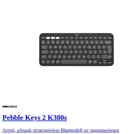
Pebble Keys 2 K380s
Λεπτό, μίνιμαλ πληκτρολόγιο Bluetooth® με προσαρμόσιμα