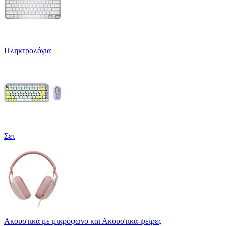
Πληκτρολόγια
Σετ
Ακουστικά με μικρόφωνο και Ακουστικά-ψείρες