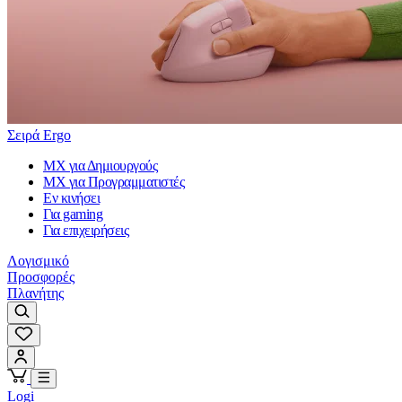
Σειρά Ergo
MX για Δημιουργούς
MX για Προγραμματιστές
Εν κινήσει
Για gaming
Για επιχειρήσεις
Λογισμικό
Προσφορές
Πλανήτης
Logi