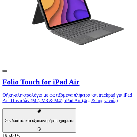
Folio Touch for iPad Air
Θήκη-πληκτρολόγιο με φωτιζόμενα πλήκτρα και trackpad για iPad
Air 11 ιντσών (M2, M3 & M4), iPad Air (4ης & 5ης γενιάς)
Συνδυάστε και εξοικονομήστε χρήματα
195,00 €