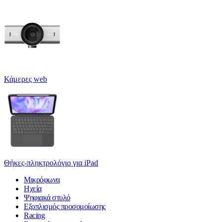
Κάμερες web
Θήκες-πληκτρολόγιο για iPad
Μικρόφωνα
Ηχεία
Ψηφιακά στυλό
Εξοπλισμός προσομοίωσης
Racing