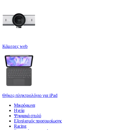
Κάμερες web
Θήκες-πληκτρολόγιο για iPad
Μικρόφωνα
Ηχεία
Ψηφιακά στυλό
Εξοπλισμός προσομοίωσης
Racing