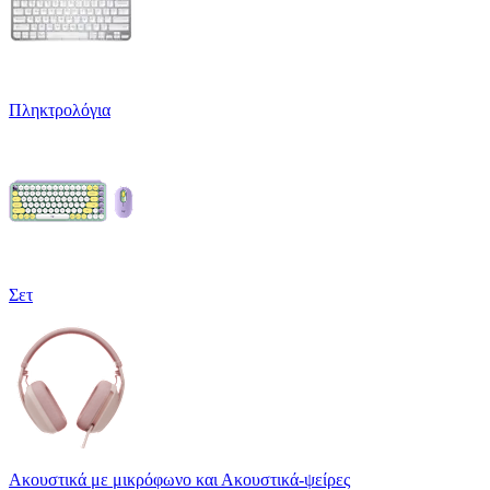
Πληκτρολόγια
Σετ
Ακουστικά με μικρόφωνο και Ακουστικά-ψείρες