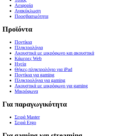
Αειφορία
Ανακύκλωση
Προσβασιμότητα
Προϊόντα
Ποντίκια
Πληκτρολόγια
Ακουστικά με μικρόφωνο και ακουστικά
Κάμερες Web
Ηχεία
Θήκες-πληκτρολόγιο για iPad
Ποντίκια για gaming
Πληκτρολόγια για gaming
Ακουστικά με μικρόφωνο για gaming
Μικρόφωνα
Για παραγωγικότητα
Σειρά Master
Σειρά Ergo
Για gaming και streaming