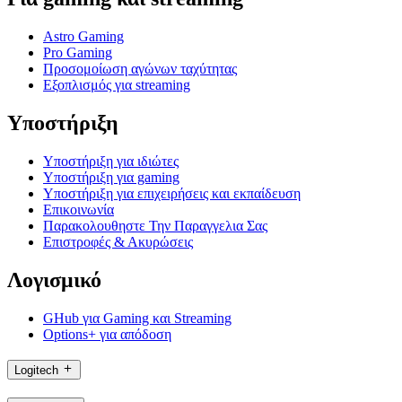
Astro Gaming
Pro Gaming
Προσομοίωση αγώνων ταχύτητας
Εξοπλισμός για streaming
Υποστήριξη
Υποστήριξη για ιδιώτες
Υποστήριξη για gaming
Υποστήριξη για επιχειρήσεις και εκπαίδευση
Επικοινωνία
Παρακολουθηστε Την Παραγγελια Σας
Επιστροφές & Ακυρώσεις
Λογισμικό
GHub για Gaming και Streaming
Options+ για απόδοση
Logitech