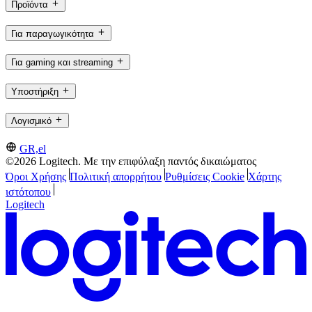
Προϊόντα
Για παραγωγικότητα
Για gaming και streaming
Υποστήριξη
Λογισμικό
GR,el
©2026 Logitech. Με την επιφύλαξη παντός δικαιώματος
Όροι Χρήσης
Πολιτική απορρήτου
Ρυθμίσεις Cookie
Χάρτης
ιστότοπου
Logitech