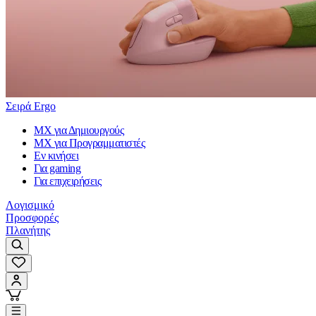
Σειρά Ergo
MX για Δημιουργούς
MX για Προγραμματιστές
Εν κινήσει
Για gaming
Για επιχειρήσεις
Λογισμικό
Προσφορές
Πλανήτης