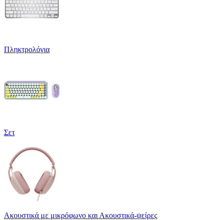
Πληκτρολόγια
Σετ
Ακουστικά με μικρόφωνο και Ακουστικά-ψείρες