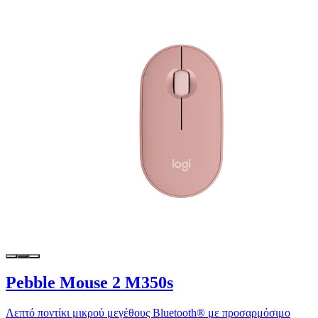
Pebble Mouse 2 M350s
Λεπτό ποντίκι μικρού μεγέθους Bluetooth® με προσαρμόσιμο