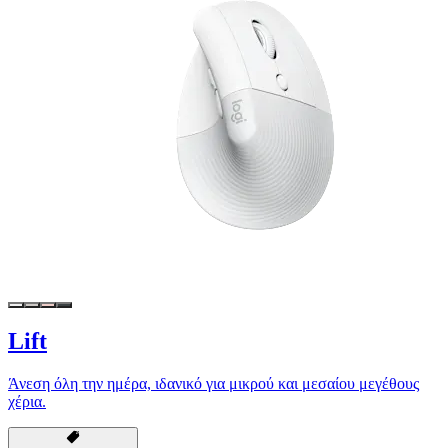
Lift
Άνεση όλη την ημέρα, ιδανικό για μικρού και μεσαίου μεγέθους
χέρια.