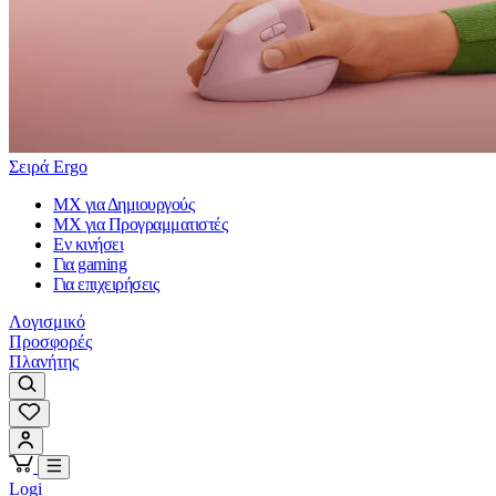
Σειρά Ergo
MX για Δημιουργούς
MX για Προγραμματιστές
Εν κινήσει
Για gaming
Για επιχειρήσεις
Λογισμικό
Προσφορές
Πλανήτης
Logi