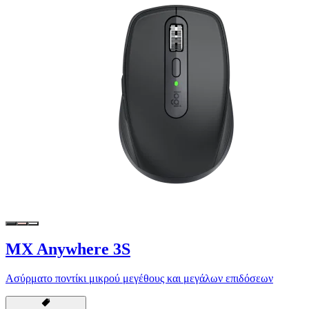
MX Anywhere 3S
Ασύρματο ποντίκι μικρού μεγέθους και μεγάλων επιδόσεων