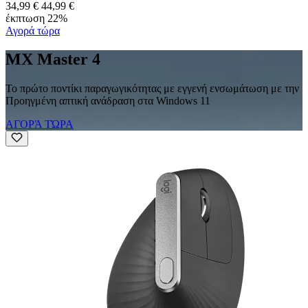
34,99 €
44,99 €
έκπτωση 22%
Αγορά τώρα
MX Master 4
Το πρώτο ποντίκι παραγωγικότητας με εγγενή ενσωμάτωση με την
Προηγμένη απτική ανάδραση στα Windows 11
ΑΓΟΡΆ ΤΏΡΑ