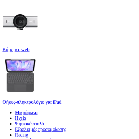
Κάμερες web
Θήκες-πληκτρολόγιο για iPad
Μικρόφωνα
Ηχεία
Ψηφιακά στυλό
Εξοπλισμός προσομοίωσης
Racing