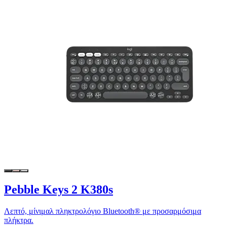
Pebble Keys 2 K380s
Λεπτό, μίνιμαλ πληκτρολόγιο Bluetooth® με προσαρμόσιμα
πλήκτρα.