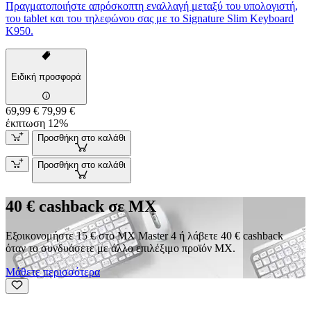
Πραγματοποιήστε απρόσκοπτη εναλλαγή μεταξύ του υπολογιστή,
του tablet και του τηλεφώνου σας με το Signature Slim Keyboard
K950.
Ειδική προσφορά
69,99 €
79,99 €
έκπτωση 12%
Προσθήκη στο καλάθι
Προσθήκη στο καλάθι
40 € cashback σε MX
Εξοικονομήστε 15 € στο MX Master 4 ή λάβετε 40 € cashback
όταν το συνδυάσετε με άλλο επιλέξιμο προϊόν MX.
Μάθετε περισσότερα