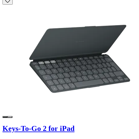
Keys-To-Go 2 for iPad