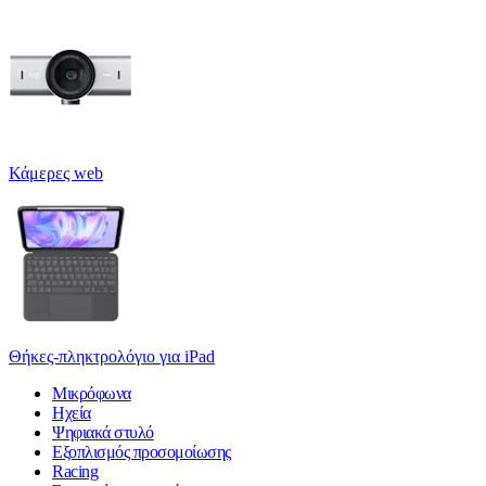
Κάμερες web
Θήκες-πληκτρολόγιο για iPad
Μικρόφωνα
Ηχεία
Ψηφιακά στυλό
Εξοπλισμός προσομοίωσης
Racing