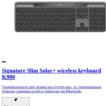
Signature Slim Solar+ wireless keyboard
K980
Τροφοδοτούμενο από ηλιακό και τεχνητό φως, με προσαρμόσιμα
πλήκτρα, μπαταρία μεγάλης διάρκειας και Bluetooth.