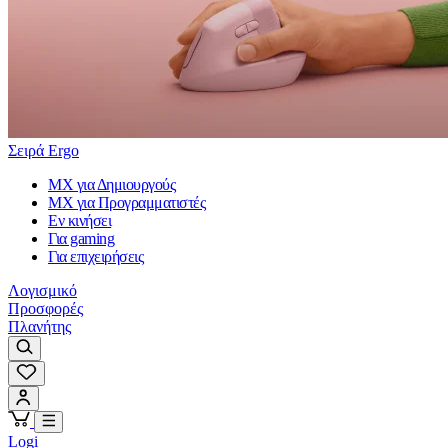
Σειρά Ergo
MX για Δημιουργούς
MX για Προγραμματιστές
Εν κινήσει
Για gaming
Για επιχειρήσεις
Λογισμικό
Προσφορές
Πλανήτης
Logi