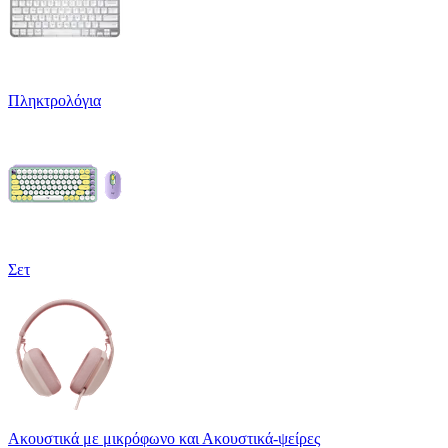
Πληκτρολόγια
Σετ
Ακουστικά με μικρόφωνο και Ακουστικά-ψείρες