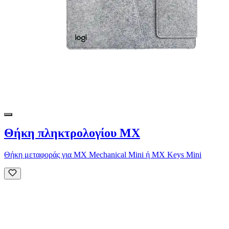
Θήκη πληκτρολογίου MX
Θήκη μεταφοράς για MX Mechanical Mini ή MX Keys Mini