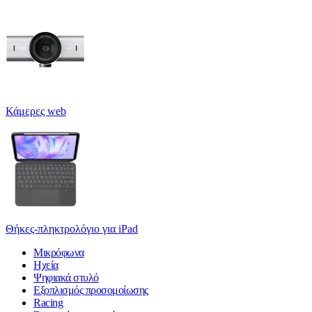
Κάμερες web
Θήκες-πληκτρολόγιο για iPad
Μικρόφωνα
Ηχεία
Ψηφιακά στυλό
Εξοπλισμός προσομοίωσης
Racing