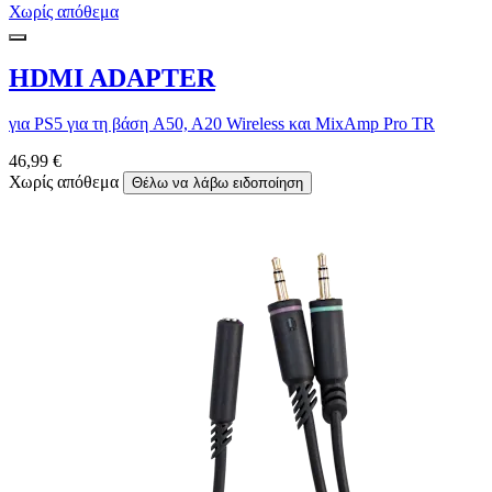
Χωρίς απόθεμα
HDMI ADAPTER
για PS5 για τη βάση A50, A20 Wireless και MixAmp Pro TR
46,99 €
Χωρίς απόθεμα
Θέλω να λάβω ειδοποίηση