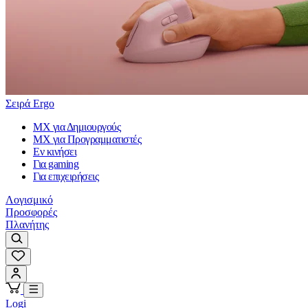
Σειρά Ergo
MX για Δημιουργούς
MX για Προγραμματιστές
Εν κινήσει
Για gaming
Για επιχειρήσεις
Λογισμικό
Προσφορές
Πλανήτης
Logi