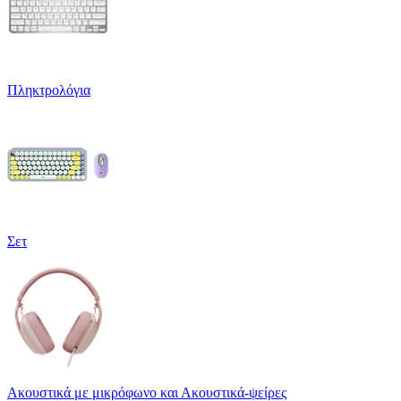
Πληκτρολόγια
Σετ
Ακουστικά με μικρόφωνο και Ακουστικά-ψείρες