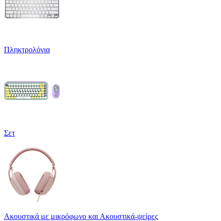
Πληκτρολόγια
Σετ
Ακουστικά με μικρόφωνο και Ακουστικά-ψείρες