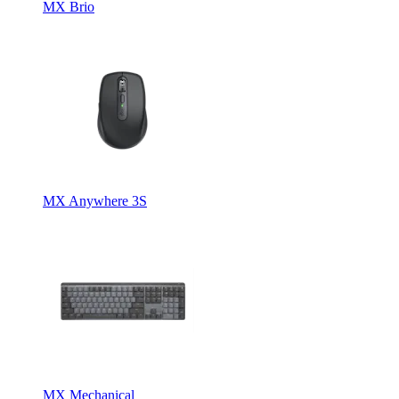
MX Brio
MX Anywhere 3S
MX Mechanical