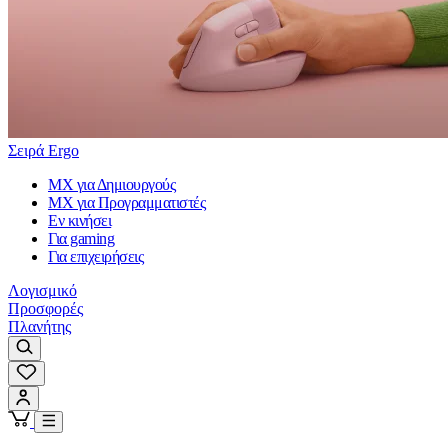
Σειρά Ergo
MX για Δημιουργούς
MX για Προγραμματιστές
Εν κινήσει
Για gaming
Για επιχειρήσεις
Λογισμικό
Προσφορές
Πλανήτης