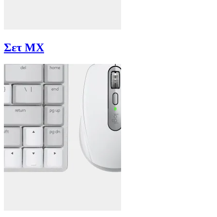
Σετ MX