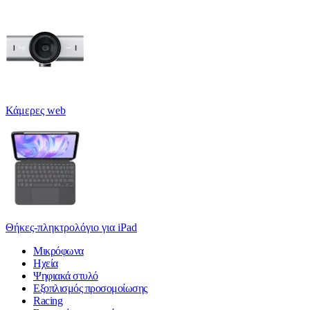
Κάμερες web
Θήκες-πληκτρολόγιο για iPad
Μικρόφωνα
Ηχεία
Ψηφιακά στυλό
Εξοπλισμός προσομοίωσης
Racing