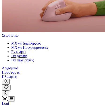
Σειρά Ergo
MX για Δημιουργούς
MX για Προγραμματιστές
Εν κινήσει
Για gaming
Για επιχειρήσεις
Λογισμικό
Προσφορές
Πλανήτης
Logi