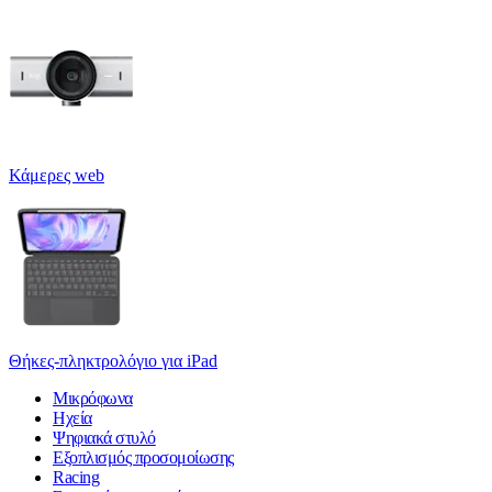
Κάμερες web
Θήκες-πληκτρολόγιο για iPad
Μικρόφωνα
Ηχεία
Ψηφιακά στυλό
Εξοπλισμός προσομοίωσης
Racing