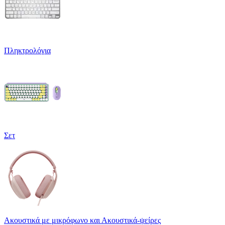
Πληκτρολόγια
Σετ
Ακουστικά με μικρόφωνο και Ακουστικά-ψείρες