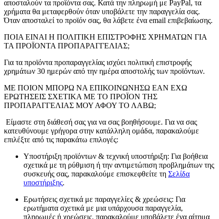
αποσταλούν τα προϊόντα σας. Κατά την πληρωμή με PayPal, τα
χρήματα θα μεταφερθούν όταν υποβάλετε την παραγγελία σας.
Όταν αποσταλεί το προϊόν σας, θα λάβετε ένα email επιβεβαίωσης.
ΠΟΙΑ ΕΙΝΑΙ Η ΠΟΛΙΤΙΚΗ ΕΠΙΣΤΡΟΦΗΣ ΧΡΗΜΑΤΩΝ ΓΙΑ
ΤΑ ΠΡΟΪΟΝΤΑ ΠΡΟΠΑΡΑΓΓΕΛΙΑΣ;
Για τα προϊόντα προπαραγγελίας ισχύει πολιτική επιστροφής
χρημάτων 30 ημερών από την ημέρα αποστολής των προϊόντων.
ΜΕ ΠΟΙΟΝ ΜΠΟΡΩ ΝΑ ΕΠΙΚΟΙΝΩΝΗΣΩ ΕΑΝ ΕΧΩ
ΕΡΩΤΗΣΕΙΣ ΣΧΕΤΙΚΑ ΜΕ ΤΟ ΠΡΟΪΟΝ ΤΗΣ
ΠΡΟΠΑΡΑΓΓΕΛΙΑΣ ΜΟΥ ΑΦΟΥ ΤΟ ΛΑΒΩ;
Είμαστε στη διάθεσή σας για να σας βοηθήσουμε. Για να σας
κατευθύνουμε γρήγορα στην κατάλληλη ομάδα, παρακαλούμε
επιλέξτε από τις παρακάτω επιλογές:
Υποστήριξη προϊόντων & τεχνική υποστήριξη: Για βοήθεια
σχετικά με τη ρύθμιση ή την αντιμετώπιση προβλημάτων της
συσκευής σας, παρακαλούμε επισκεφθείτε τη
Σελίδα
υποστήριξης
.
Ερωτήσεις σχετικά με παραγγελίες & χρεώσεις: Για
ερωτήματα σχετικά με μια υπάρχουσα παραγγελία,
πληρωμές ή χρεώσεις, παρακαλούμε υποβάλετε ένα αίτημα