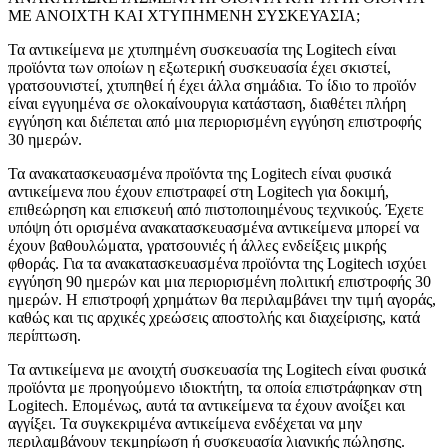
ΜΕ ΑΝΟΙΧΤΗ ΚΑΙ ΧΤΥΠΗΜΕΝΗ ΣΥΣΚΕΥΑΣΙΑ;
Τα αντικείμενα με χτυπημένη συσκευασία της Logitech είναι
προϊόντα των οποίων η εξωτερική συσκευασία έχει σκιστεί,
γρατσουνιστεί, χτυπηθεί ή έχει άλλα σημάδια. Το ίδιο το προϊόν
είναι εγγυημένα σε ολοκαίνουργια κατάσταση, διαθέτει πλήρη
εγγύηση και διέπεται από μια περιορισμένη εγγύηση επιστροφής
30 ημερών.
Τα ανακατασκευασμένα προϊόντα της Logitech είναι φυσικά
αντικείμενα που έχουν επιστραφεί στη Logitech για δοκιμή,
επιθεώρηση και επισκευή από πιστοποιημένους τεχνικούς. Έχετε
υπόψη ότι ορισμένα ανακατασκευασμένα αντικείμενα μπορεί να
έχουν βαθουλώματα, γρατσουνιές ή άλλες ενδείξεις μικρής
φθοράς. Για τα ανακατασκευασμένα προϊόντα της Logitech ισχύει
εγγύηση 90 ημερών και μια περιορισμένη πολιτική επιστροφής 30
ημερών. Η επιστροφή χρημάτων θα περιλαμβάνει την τιμή αγοράς,
καθώς και τις αρχικές χρεώσεις αποστολής και διαχείρισης, κατά
περίπτωση.
Τα αντικείμενα με ανοιχτή συσκευασία της Logitech είναι φυσικά
προϊόντα με προηγούμενο ιδιοκτήτη, τα οποία επιστράφηκαν στη
Logitech. Επομένως, αυτά τα αντικείμενα τα έχουν ανοίξει και
αγγίξει. Τα συγκεκριμένα αντικείμενα ενδέχεται να μην
περιλαμβάνουν τεκμηρίωση ή συσκευασία λιανικής πώλησης.