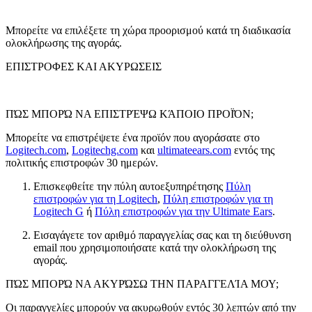
Μπορείτε να επιλέξετε τη χώρα προορισμού κατά τη διαδικασία
ολοκλήρωσης της αγοράς.
ΕΠΙΣΤΡΟΦΕΣ ΚΑΙ ΑΚΥΡΩΣΕΙΣ
ΠΏΣ ΜΠΟΡΏ ΝΑ ΕΠΙΣΤΡΈΨΩ ΚΆΠΟΙΟ ΠΡΟΪΌΝ;
Μπορείτε να επιστρέψετε ένα προϊόν που αγοράσατε στο
Logitech.com
,
Logitechg.com
και
ultimateears.com
εντός της
πολιτικής επιστροφών 30 ημερών.
Επισκεφθείτε την πύλη αυτοεξυπηρέτησης
Πύλη
επιστροφών για τη Logitech
,
Πύλη επιστροφών για τη
Logitech G
ή
Πύλη επιστροφών για την Ultimate Ears
.
Εισαγάγετε τον αριθμό παραγγελίας σας και τη διεύθυνση
email που χρησιμοποιήσατε κατά την ολοκλήρωση της
αγοράς.
ΠΏΣ ΜΠΟΡΏ ΝΑ ΑΚΥΡΏΣΩ ΤΗΝ ΠΑΡΑΓΓΕΛΊΑ ΜΟΥ;
Οι παραγγελίες μπορούν να ακυρωθούν εντός 30 λεπτών από την