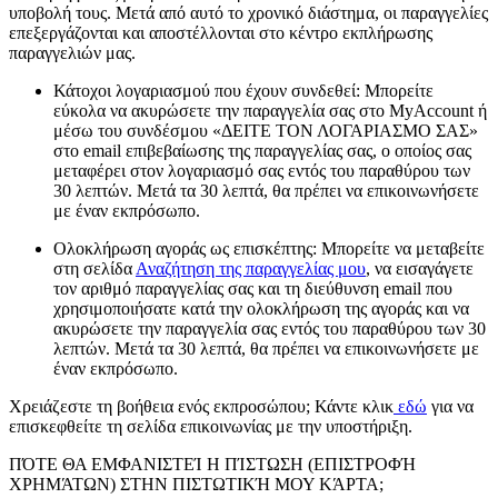
υποβολή τους. Μετά από αυτό το χρονικό διάστημα, οι παραγγελίες
επεξεργάζονται και αποστέλλονται στο κέντρο εκπλήρωσης
παραγγελιών μας.
Κάτοχοι λογαριασμού που έχουν συνδεθεί: Μπορείτε
εύκολα να ακυρώσετε την παραγγελία σας στο MyAccount ή
μέσω του συνδέσμου «ΔΕΙΤΕ ΤΟΝ ΛΟΓΑΡΙΑΣΜΟ ΣΑΣ»
στο email επιβεβαίωσης της παραγγελίας σας, ο οποίος σας
μεταφέρει στον λογαριασμό σας εντός του παραθύρου των
30 λεπτών. Μετά τα 30 λεπτά, θα πρέπει να επικοινωνήσετε
με έναν εκπρόσωπο.
Ολοκλήρωση αγοράς ως επισκέπτης: Μπορείτε να μεταβείτε
στη σελίδα
Αναζήτηση της παραγγελίας μου
, να εισαγάγετε
τον αριθμό παραγγελίας σας και τη διεύθυνση email που
χρησιμοποιήσατε κατά την ολοκλήρωση της αγοράς και να
ακυρώσετε την παραγγελία σας εντός του παραθύρου των 30
λεπτών. Μετά τα 30 λεπτά, θα πρέπει να επικοινωνήσετε με
έναν εκπρόσωπο.
Χρειάζεστε τη βοήθεια ενός εκπροσώπου; Κάντε κλικ
εδώ
για να
επισκεφθείτε τη σελίδα επικοινωνίας με την υποστήριξη.
ΠΌΤΕ ΘΑ ΕΜΦΑΝΙΣΤΕΊ Η ΠΊΣΤΩΣΗ (ΕΠΙΣΤΡΟΦΉ
ΧΡΗΜΆΤΩΝ) ΣΤΗΝ ΠΙΣΤΩΤΙΚΉ ΜΟΥ ΚΆΡΤΑ;