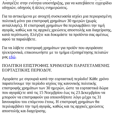
Ανατρέξτε στην ενότητα υποστήριξης, για να κατεβάσετε εγχειρίδιο
οδηγιών, οδηγούς ή άλλες ενημερώσεις.
Για τα αντικείμενα με ανοιχτή συσκευασία ισχύει μια περιορισμένη
πολιτική μόνο για επιστροφή χρημάτων 30 ημερών (χωρίς
ανταλλαγές). Η επιστροφή χρημάτων θα περιλαμβάνει την τιμή
αγοράς, καθώς και τις αρχικές χρεώσεις αποστολής και διαχείρισης,
κατά περίπτωση. Ελέγξτε και δοκιμάστε τα προϊόντα σας αμέσως
αφού τα παραλάβετε.
Για να λάβετε επιστροφή χρημάτων για προϊόν που αγοράσατε
ηλεκτρονικά, επικοινωνήστε με το τμήμα εξυπηρέτησης πελατών
μας
εδώ
.
ΠΟΛΙΤΙΚΗ ΕΠΙΣΤΡΟΦΗΣ ΧΡΗΜΑΤΩΝ ΠΑΡΑΤΕΤΑΜΕΝΗΣ
ΕΟΡΤΑΣΤΙΚΗΣ ΠΕΡΙΟΔΟΥ.
Αγοράστε με σιγουριά κατά την εορταστική περίοδο! Κάθε χρόνο
παρατείνουμε την περίοδο ισχύος της κανονικής πολιτικής
επιστροφής χρημάτων των 30 ημερών, ώστε τα εορταστικά δώρα
που αγοράζετε από τις 15 Νοεμβρίου έως τις 23 Δεκεμβρίου να
μπορούν να επιστραφούν για οποιονδήποτε λόγο μέχρι τις 31
Ιανουαρίου του επόμενου έτους. Η επιστροφή χρημάτων θα
περιλαμβάνει την τιμή αγοράς, καθώς και τις αρχικές χρεώσεις
αποστολής και διαχείρισης.