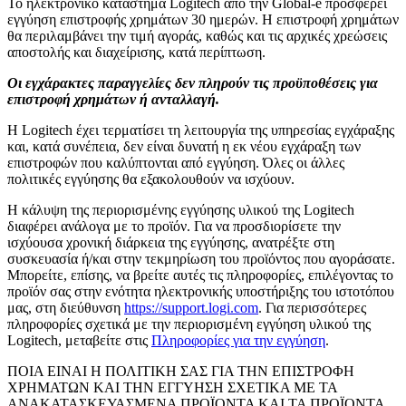
Το ηλεκτρονικό κατάστημα Logitech από την Global-e προσφέρει
εγγύηση επιστροφής χρημάτων 30 ημερών. Η επιστροφή χρημάτων
θα περιλαμβάνει την τιμή αγοράς, καθώς και τις αρχικές χρεώσεις
αποστολής και διαχείρισης, κατά περίπτωση.
Οι εγχάρακτες παραγγελίες δεν πληρούν τις προϋποθέσεις για
επιστροφή χρημάτων ή ανταλλαγή.
Η Logitech έχει τερματίσει τη λειτουργία της υπηρεσίας εγχάραξης
και, κατά συνέπεια, δεν είναι δυνατή η εκ νέου εγχάραξη των
επιστροφών που καλύπτονται από εγγύηση. Όλες οι άλλες
πολιτικές εγγύησης θα εξακολουθούν να ισχύουν.
Η κάλυψη της περιορισμένης εγγύησης υλικού της Logitech
διαφέρει ανάλογα με το προϊόν. Για να προσδιορίσετε την
ισχύουσα χρονική διάρκεια της εγγύησης, ανατρέξτε στη
συσκευασία ή/και στην τεκμηρίωση του προϊόντος που αγοράσατε.
Μπορείτε, επίσης, να βρείτε αυτές τις πληροφορίες, επιλέγοντας το
προϊόν σας στην ενότητα ηλεκτρονικής υποστήριξης του ιστοτόπου
μας, στη διεύθυνση
https://support.logi.com
. Για περισσότερες
πληροφορίες σχετικά με την περιορισμένη εγγύηση υλικού της
Logitech, μεταβείτε στις
Πληροφορίες για την εγγύηση
.
ΠΟΙΑ ΕΙΝΑΙ Η ΠΟΛΙΤΙΚΗ ΣΑΣ ΓΙΑ ΤΗΝ ΕΠΙΣΤΡΟΦΗ
ΧΡΗΜΑΤΩΝ ΚΑΙ ΤΗΝ ΕΓΓΥΗΣΗ ΣΧΕΤΙΚΑ ΜΕ ΤΑ
ΑΝΑΚΑΤΑΣΚΕΥΑΣΜΕΝΑ ΠΡΟΪΟΝΤΑ ΚΑΙ ΤΑ ΠΡΟΪΟΝΤΑ