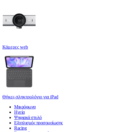
Κάμερες web
Θήκες-πληκτρολόγιο για iPad
Μικρόφωνα
Ηχεία
Ψηφιακά στυλό
Εξοπλισμός προσομοίωσης
Racing