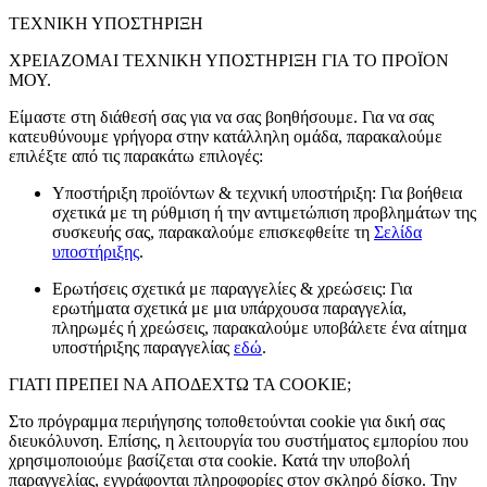
ΤΕΧΝΙΚΗ ΥΠΟΣΤΗΡΙΞΗ
ΧΡΕΙΑΖΟΜΑΙ ΤΕΧΝΙΚΗ ΥΠΟΣΤΗΡΙΞΗ ΓΙΑ ΤΟ ΠΡΟΪΟΝ
ΜΟΥ.
Είμαστε στη διάθεσή σας για να σας βοηθήσουμε. Για να σας
κατευθύνουμε γρήγορα στην κατάλληλη ομάδα, παρακαλούμε
επιλέξτε από τις παρακάτω επιλογές:
Υποστήριξη προϊόντων & τεχνική υποστήριξη: Για βοήθεια
σχετικά με τη ρύθμιση ή την αντιμετώπιση προβλημάτων της
συσκευής σας, παρακαλούμε επισκεφθείτε τη
Σελίδα
υποστήριξης
.
Ερωτήσεις σχετικά με παραγγελίες & χρεώσεις: Για
ερωτήματα σχετικά με μια υπάρχουσα παραγγελία,
πληρωμές ή χρεώσεις, παρακαλούμε υποβάλετε ένα αίτημα
υποστήριξης παραγγελίας
εδώ
.
ΓΙΑΤΙ ΠΡΕΠΕΙ ΝΑ ΑΠΟΔΕΧΤΩ ΤΑ COOKIE;
Στο πρόγραμμα περιήγησης τοποθετούνται cookie για δική σας
διευκόλυνση. Επίσης, η λειτουργία του συστήματος εμπορίου που
χρησιμοποιούμε βασίζεται στα cookie. Κατά την υποβολή
παραγγελίας, εγγράφονται πληροφορίες στον σκληρό δίσκο. Την