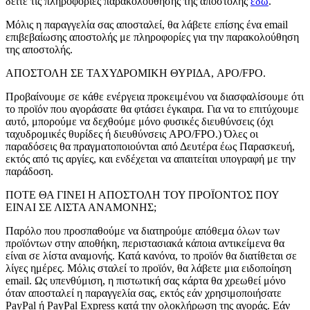
δείτε τις πληροφορίες παρακολούθησης της αποστολής
εδώ
.
Μόλις η παραγγελία σας αποσταλεί, θα λάβετε επίσης ένα email
επιβεβαίωσης αποστολής με πληροφορίες για την παρακολούθηση
της αποστολής.
ΑΠΟΣΤΟΛΗ ΣΕ ΤΑΧΥΔΡΟΜΙΚΗ ΘΥΡΙΔΑ, APO/FPO.
Προβαίνουμε σε κάθε ενέργεια προκειμένου να διασφαλίσουμε ότι
το προϊόν που αγοράσατε θα φτάσει έγκαιρα. Για να το επιτύχουμε
αυτό, μπορούμε να δεχθούμε μόνο φυσικές διευθύνσεις (όχι
ταχυδρομικές θυρίδες ή διευθύνσεις APO/FPO.) Όλες οι
παραδόσεις θα πραγματοποιούνται από Δευτέρα έως Παρασκευή,
εκτός από τις αργίες, και ενδέχεται να απαιτείται υπογραφή με την
παράδοση.
ΠΟΤΕ ΘΑ ΓΙΝΕΙ Η ΑΠΟΣΤΟΛΗ ΤΟΥ ΠΡΟΪΟΝΤΟΣ ΠΟΥ
ΕΙΝΑΙ ΣΕ ΛΙΣΤΑ ΑΝΑΜΟΝΗΣ;
Παρόλο που προσπαθούμε να διατηρούμε απόθεμα όλων των
προϊόντων στην αποθήκη, περιστασιακά κάποια αντικείμενα θα
είναι σε λίστα αναμονής. Κατά κανόνα, το προϊόν θα διατίθεται σε
λίγες ημέρες. Μόλις σταλεί το προϊόν, θα λάβετε μια ειδοποίηση
email. Ως υπενθύμιση, η πιστωτική σας κάρτα θα χρεωθεί μόνο
όταν αποσταλεί η παραγγελία σας, εκτός εάν χρησιμοποιήσατε
PayPal ή PayPal Express κατά την ολοκλήρωση της αγοράς. Εάν