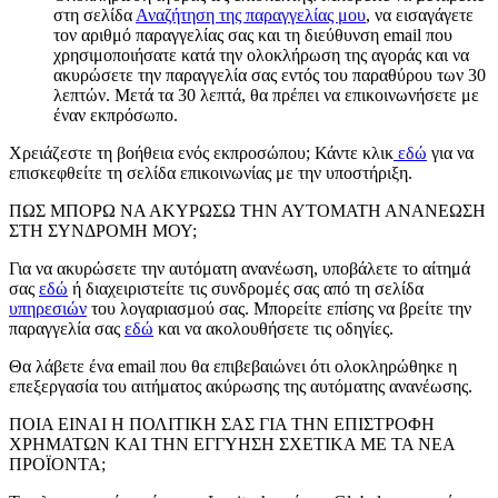
στη σελίδα
Αναζήτηση της παραγγελίας μου
, να εισαγάγετε
τον αριθμό παραγγελίας σας και τη διεύθυνση email που
χρησιμοποιήσατε κατά την ολοκλήρωση της αγοράς και να
ακυρώσετε την παραγγελία σας εντός του παραθύρου των 30
λεπτών. Μετά τα 30 λεπτά, θα πρέπει να επικοινωνήσετε με
έναν εκπρόσωπο.
Χρειάζεστε τη βοήθεια ενός εκπροσώπου; Κάντε κλικ
εδώ
για να
επισκεφθείτε τη σελίδα επικοινωνίας με την υποστήριξη.
ΠΩΣ ΜΠΟΡΩ ΝΑ ΑΚΥΡΩΣΩ ΤΗΝ ΑΥΤΟΜΑΤΗ ΑΝΑΝΕΩΣΗ
ΣΤΗ ΣΥΝΔΡΟΜΗ ΜΟΥ;
Για να ακυρώσετε την αυτόματη ανανέωση, υποβάλετε το αίτημά
σας
εδώ
ή διαχειριστείτε τις συνδρομές σας από τη σελίδα
υπηρεσιών
του λογαριασμού σας. Μπορείτε επίσης να βρείτε την
παραγγελία σας
εδώ
και να ακολουθήσετε τις οδηγίες.
Θα λάβετε ένα email που θα επιβεβαιώνει ότι ολοκληρώθηκε η
επεξεργασία του αιτήματος ακύρωσης της αυτόματης ανανέωσης.
ΠΟΙΑ ΕΙΝΑΙ Η ΠΟΛΙΤΙΚΗ ΣΑΣ ΓΙΑ ΤΗΝ ΕΠΙΣΤΡΟΦΗ
ΧΡΗΜΑΤΩΝ ΚΑΙ ΤΗΝ ΕΓΓΥΗΣΗ ΣΧΕΤΙΚΑ ΜΕ ΤΑ ΝΕΑ
ΠΡΟΪΟΝΤΑ;