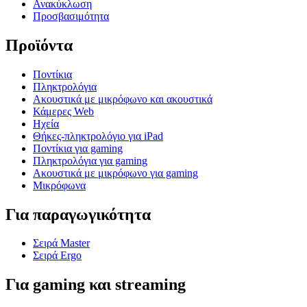
Ανακύκλωση
Προσβασιμότητα
Προϊόντα
Ποντίκια
Πληκτρολόγια
Ακουστικά με μικρόφωνο και ακουστικά
Κάμερες Web
Ηχεία
Θήκες-πληκτρολόγιο για iPad
Ποντίκια για gaming
Πληκτρολόγια για gaming
Ακουστικά με μικρόφωνο για gaming
Μικρόφωνα
Για παραγωγικότητα
Σειρά Master
Σειρά Ergo
Για gaming και streaming