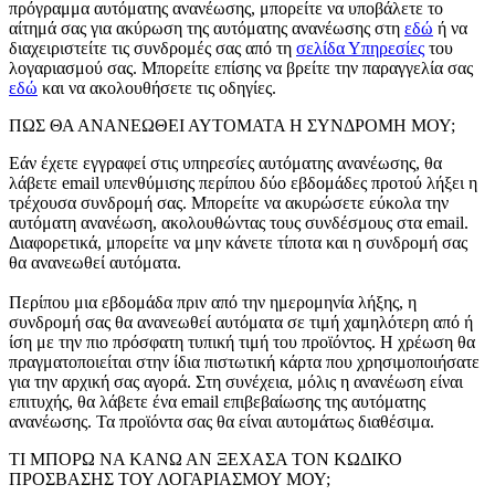
πρόγραμμα αυτόματης ανανέωσης, μπορείτε να υποβάλετε το
αίτημά σας για ακύρωση της αυτόματης ανανέωσης στη
εδώ
ή να
διαχειριστείτε τις συνδρομές σας από τη
σελίδα Υπηρεσίες
του
λογαριασμού σας. Μπορείτε επίσης να βρείτε την παραγγελία σας
εδώ
και να ακολουθήσετε τις οδηγίες.
ΠΩΣ ΘΑ ΑΝΑΝΕΩΘΕΙ ΑΥΤΟΜΑΤΑ Η ΣΥΝΔΡΟΜΗ ΜΟΥ;
Εάν έχετε εγγραφεί στις υπηρεσίες αυτόματης ανανέωσης, θα
λάβετε email υπενθύμισης περίπου δύο εβδομάδες προτού λήξει η
τρέχουσα συνδρομή σας. Μπορείτε να ακυρώσετε εύκολα την
αυτόματη ανανέωση, ακολουθώντας τους συνδέσμους στα email.
Διαφορετικά, μπορείτε να μην κάνετε τίποτα και η συνδρομή σας
θα ανανεωθεί αυτόματα.
Περίπου μια εβδομάδα πριν από την ημερομηνία λήξης, η
συνδρομή σας θα ανανεωθεί αυτόματα σε τιμή χαμηλότερη από ή
ίση με την πιο πρόσφατη τυπική τιμή του προϊόντος. Η χρέωση θα
πραγματοποιείται στην ίδια πιστωτική κάρτα που χρησιμοποιήσατε
για την αρχική σας αγορά. Στη συνέχεια, μόλις η ανανέωση είναι
επιτυχής, θα λάβετε ένα email επιβεβαίωσης της αυτόματης
ανανέωσης. Τα προϊόντα σας θα είναι αυτομάτως διαθέσιμα.
ΤΙ ΜΠΟΡΩ ΝΑ ΚΑΝΩ ΑΝ ΞΕΧΑΣΑ ΤΟΝ ΚΩΔΙΚΟ
ΠΡΟΣΒΑΣΗΣ ΤΟΥ ΛΟΓΑΡΙΑΣΜΟΥ ΜΟΥ;