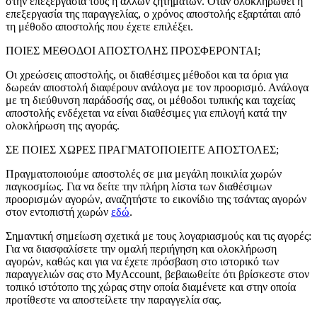
στην επεξεργασία τους ή άλλων ζητημάτων. Όταν ολοκληρωθεί η
επεξεργασία της παραγγελίας, ο χρόνος αποστολής εξαρτάται από
τη μέθοδο αποστολής που έχετε επιλέξει.
ΠΟΙΕΣ ΜΕΘΟΔΟΙ ΑΠΟΣΤΟΛΗΣ ΠΡΟΣΦΕΡΟΝΤΑΙ;
Οι χρεώσεις αποστολής, οι διαθέσιμες μέθοδοι και τα όρια για
δωρεάν αποστολή διαφέρουν ανάλογα με τον προορισμό. Ανάλογα
με τη διεύθυνση παράδοσής σας, οι μέθοδοι τυπικής και ταχείας
αποστολής ενδέχεται να είναι διαθέσιμες για επιλογή κατά την
ολοκλήρωση της αγοράς.
ΣΕ ΠΟΙΕΣ ΧΩΡΕΣ ΠΡΑΓΜΑΤΟΠΟΙΕΙΤΕ ΑΠΟΣΤΟΛΕΣ;
Πραγματοποιούμε αποστολές σε μια μεγάλη ποικιλία χωρών
παγκοσμίως. Για να δείτε την πλήρη λίστα των διαθέσιμων
προορισμών αγορών, αναζητήστε το εικονίδιο της τσάντας αγορών
στον εντοπιστή χωρών
εδώ
.
Σημαντική σημείωση σχετικά με τους λογαριασμούς και τις αγορές:
Για να διασφαλίσετε την ομαλή περιήγηση και ολοκλήρωση
αγορών, καθώς και για να έχετε πρόσβαση στο ιστορικό των
παραγγελιών σας στο MyAccount, βεβαιωθείτε ότι βρίσκεστε στον
τοπικό ιστότοπο της χώρας στην οποία διαμένετε και στην οποία
προτίθεστε να αποστείλετε την παραγγελία σας.