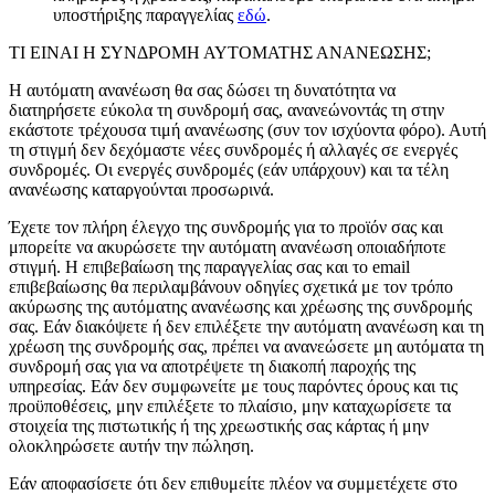
υποστήριξης παραγγελίας
εδώ
.
ΤΙ ΕΙΝΑΙ Η ΣΥΝΔΡΟΜΗ ΑΥΤΟΜΑΤΗΣ ΑΝΑΝΕΩΣΗΣ;
Η αυτόματη ανανέωση θα σας δώσει τη δυνατότητα να
διατηρήσετε εύκολα τη συνδρομή σας, ανανεώνοντάς τη στην
εκάστοτε τρέχουσα τιμή ανανέωσης (συν τον ισχύοντα φόρο). Αυτή
τη στιγμή δεν δεχόμαστε νέες συνδρομές ή αλλαγές σε ενεργές
συνδρομές. Οι ενεργές συνδρομές (εάν υπάρχουν) και τα τέλη
ανανέωσης καταργούνται προσωρινά.
Έχετε τον πλήρη έλεγχο της συνδρομής για το προϊόν σας και
μπορείτε να ακυρώσετε την αυτόματη ανανέωση οποιαδήποτε
στιγμή. Η επιβεβαίωση της παραγγελίας σας και το email
επιβεβαίωσης θα περιλαμβάνουν οδηγίες σχετικά με τον τρόπο
ακύρωσης της αυτόματης ανανέωσης και χρέωσης της συνδρομής
σας. Εάν διακόψετε ή δεν επιλέξετε την αυτόματη ανανέωση και τη
χρέωση της συνδρομής σας, πρέπει να ανανεώσετε μη αυτόματα τη
συνδρομή σας για να αποτρέψετε τη διακοπή παροχής της
υπηρεσίας. Εάν δεν συμφωνείτε με τους παρόντες όρους και τις
προϋποθέσεις, μην επιλέξετε το πλαίσιο, μην καταχωρίσετε τα
στοιχεία της πιστωτικής ή της χρεωστικής σας κάρτας ή μην
ολοκληρώσετε αυτήν την πώληση.
Εάν αποφασίσετε ότι δεν επιθυμείτε πλέον να συμμετέχετε στο