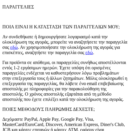
ΠΑΡΑΓΓΕΛΙΕΣ
ΠΟΙΑ ΕΙΝΑΙ Η ΚΑΤΑΣΤΑΣΗ ΤΩΝ ΠΑΡΑΓΓΕΛΙΩΝ ΜΟΥ;
Αν συνδεθήκατε ή δημιουργήσατε λογαριασμό κατά την
ολοκλήρωση της αγοράς, μπορείτε να αναζητήσετε την παραγγελία
σας
εδώ
. Αν χρησιμοποιήσατε την ολοκλήρωση της αγοράς για
επισκέπτες, αναζητήστε την παραγγελία σας
εδώ
.
Για προϊόντα σε απόθεμα, οι παραγγελίες συνήθως αποστέλλονται
εντός 1-2 εργάσιμων ημερών. Έχετε υπόψη ότι ορισμένες
παραγγελίες ενδέχεται να καθυστερήσουν λόγω προβλημάτων
στην επεξεργασία τους ή άλλων ζητημάτων. Μόλις ολοκληρωθεί η
επεξεργασία της παραγγελίας, θα λάβετε ένα email επιβεβαίωσης
αποστολής με πληροφορίες για την παρακολούθηση της
αποστολής. Ο χρόνος αποστολής εξαρτάται από τη μέθοδο
αποστολής που έχετε επιλέξει κατά την ολοκλήρωση της αγοράς.
ΠΟΙΕΣ ΜΕΘΟΔΟΥΣ ΠΛΗΡΩΜΗΣ ΔΕΧΕΣΤΕ;
Δεχόμαστε PayPal, Apple Pay, Google Pay, Visa,
MasterCard/EuroCard, Discover, American Express, Diner's Club,
JCB και κάρτες επιταγών ή κάρτες ATM, εφόσον είναι