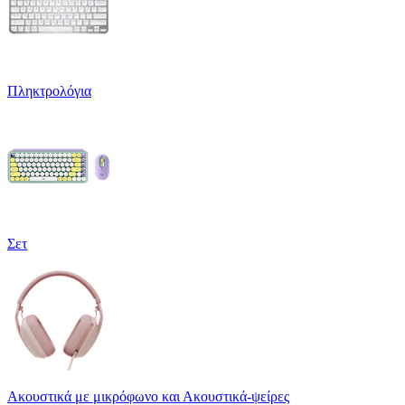
Πληκτρολόγια
Σετ
Ακουστικά με μικρόφωνο και Ακουστικά-ψείρες