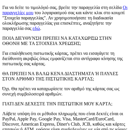
Για να δείτε το τιμολόγιό σας, βρείτε την παραγγελία στη σελίδα
Οι
παραγγελίες μου
του λογαριασμού σας και κάντε κλικ στο κουμπί
"Στοιχεία παραγγελίας". Αν χρησιμοποιήσατε τη διαδικασία
ολοκλήρωσης παραγγελίας για επισκέπτες, αναζητήστε την
παραγγελία σας
εδώ
.
ΠΟΙΑ ΔΙΕΥΘΥΝΣΗ ΠΡΕΠΕΙ ΝΑ ΚΑΤΑΧΩΡΙΣΩ ΣΤΗΝ
ΟΘΟΝΗ ΜΕ ΤΑ ΣΤΟΙΧΕΙΑ ΧΡΕΩΣΗΣ;
Για επαλήθευση πιστωτικής κάρτας, πρέπει να εισαγάγετε τη
διεύθυνση ακριβώς όπως εμφανίζεται στο αντίγραφο κίνησης της
πιστωτικής σας κάρτας.
ΘΑ ΠΡΕΠΕΙ ΝΑ ΒΑΛΩ ΚΕΝΑ ΔΙΑΣΤΗΜΑΤΑ Ή ΠΑΥΛΕΣ
ΣΤΟΝ ΑΡΙΘΜΟ ΤΗΣ ΠΙΣΤΩΤΙΚΗΣ ΚΑΡΤΑΣ;
Όχι. Θα πρέπει να καταχωρίσετε τον αριθμό της κάρτας σας ως
συνεχή συμβολοσειρά αριθμών.
ΓΙΑΤΙ ΔΕΝ ΔΕΧΕΣΤΕ ΤΗΝ ΠΙΣΤΩΤΙΚΗ ΜΟΥ ΚΑΡΤΑ;
Λάβετε υπόψη ότι οι μέθοδοι πληρωμής που είναι δεκτές είναι οι
PayPal, Apple Pay, Google Pay, Visa, MasterCard/EuroCard,
Discover, American Express, Diner's Club, JCB, καθώς και κάρτες
επιταγών ή ATM, εφόσον είναι συνδεδεμένες με μία από τις κύριες