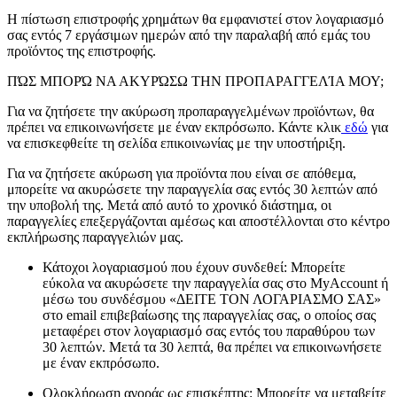
Η πίστωση επιστροφής χρημάτων θα εμφανιστεί στον λογαριασμό
σας εντός 7 εργάσιμων ημερών από την παραλαβή από εμάς του
προϊόντος της επιστροφής.
ΠΏΣ ΜΠΟΡΏ ΝΑ ΑΚΥΡΏΣΩ ΤΗΝ ΠΡΟΠΑΡΑΓΓΕΛΊΑ ΜΟΥ;
Για να ζητήσετε την ακύρωση προπαραγγελμένων προϊόντων, θα
πρέπει να επικοινωνήσετε με έναν εκπρόσωπο. Κάντε κλικ
εδώ
για
να επισκεφθείτε τη σελίδα επικοινωνίας με την υποστήριξη.
Για να ζητήσετε ακύρωση για προϊόντα που είναι σε απόθεμα,
μπορείτε να ακυρώσετε την παραγγελία σας εντός 30 λεπτών από
την υποβολή της. Μετά από αυτό το χρονικό διάστημα, οι
παραγγελίες επεξεργάζονται αμέσως και αποστέλλονται στο κέντρο
εκπλήρωσης παραγγελιών μας.
Κάτοχοι λογαριασμού που έχουν συνδεθεί: Μπορείτε
εύκολα να ακυρώσετε την παραγγελία σας στο MyAccount ή
μέσω του συνδέσμου «ΔΕΙΤΕ ΤΟΝ ΛΟΓΑΡΙΑΣΜΟ ΣΑΣ»
στο email επιβεβαίωσης της παραγγελίας σας, ο οποίος σας
μεταφέρει στον λογαριασμό σας εντός του παραθύρου των
30 λεπτών. Μετά τα 30 λεπτά, θα πρέπει να επικοινωνήσετε
με έναν εκπρόσωπο.
Ολοκλήρωση αγοράς ως επισκέπτης: Μπορείτε να μεταβείτε