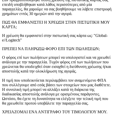
επειδή υποβλήθηκαν κατά λάθος περισσότερες από μία
παραγγελίες, θα χαρούμε να σας βοηθήσουμε να λάβετε επιστροφή
χρημάτων εντός 30 ημερών από την αγορά.
ΠΩΣ ΘΑ ΕΜΦΑΝΙΣΤΕΙ Η ΧΡΕΩΣΗ ΣΤΗΝ ΠΙΣΤΩΤΙΚΗ ΜΟΥ
ΚΑΡΤΑ;
Η χρέωση θα εμφανιστεί στην πιστωτική σας κάρτα ως: "Global-
e//Logitech"
ΠΡΕΠΕΙ ΝΑ ΠΛΗΡΩΣΩ ΦΟΡΟ ΕΠΙ ΤΩΝ ΠΩΛΗΣΕΩΝ;
Ο φόρος επί των πωλήσεων μπορεί να υπολογιστεί και να χρεωθεί
ανάλογα με την παραγγελία. Τυχόν φόρος επί των πωλήσεων που
χρεώνεται θα υποδειχθεί όταν εισαχθεί η διεύθυνση χρέωσης ή/και
αποστολής κατά την ολοκλήρωση της αγοράς.
Η τιμή που υποδεικνύεται περιλαμβάνει τον αναμενόμενο ΦΠΑ
που συλλέγουμε από εσάς βάσει των στοιχείων που μας διαθέτετε.
Η συνολική τιμή μπορεί να αλλάξει κατά τη διάρκεια της
διαδικασίας αποστολής ανάλογα με ορισμένους παράγοντες.
Ωστόσο, θα έχετε τη δυνατότητα να ελέγξετε την τελική τιμή που
θα χρεωθείτε προτού υποβάλετε την παραγγελία σας.
ΧΡΕΙΑΖΟΜΑΙ ΕΝΑ ΑΝΤΙΓΡΑΦΟ ΤΟΥ ΤΙΜΟΛΟΓΙΟΥ ΜΟΥ.