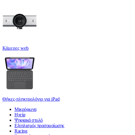
Κάμερες web
Θήκες-πληκτρολόγιο για iPad
Μικρόφωνα
Ηχεία
Ψηφιακά στυλό
Εξοπλισμός προσομοίωσης
Racing