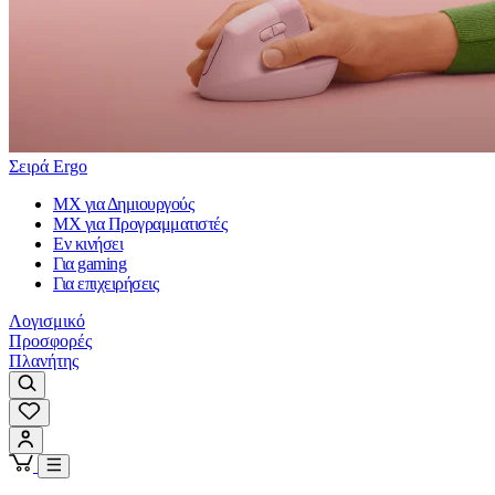
Σειρά Ergo
MX για Δημιουργούς
MX για Προγραμματιστές
Εν κινήσει
Για gaming
Για επιχειρήσεις
Λογισμικό
Προσφορές
Πλανήτης