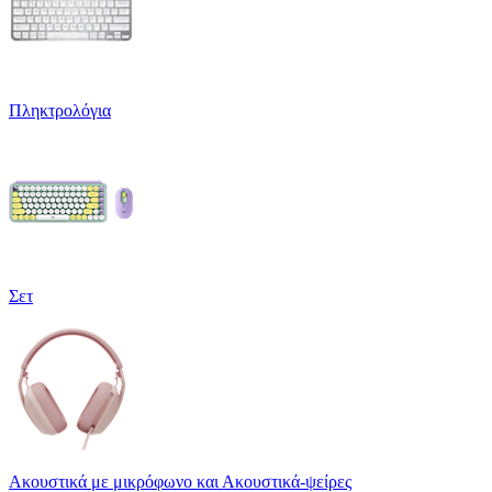
Πληκτρολόγια
Σετ
Ακουστικά με μικρόφωνο και Ακουστικά-ψείρες