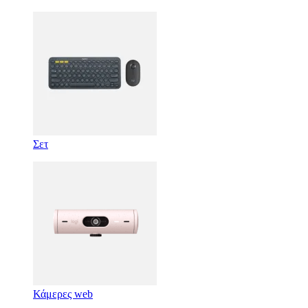
Σετ
Κάμερες web