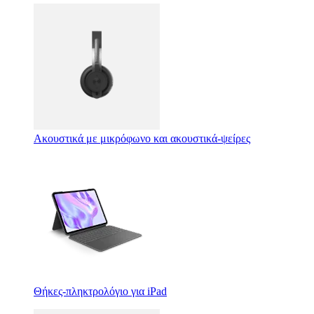
Ακουστικά με μικρόφωνο και ακουστικά-ψείρες
Θήκες-πληκτρολόγιο για iPad