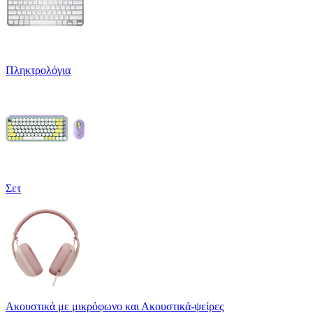
Πληκτρολόγια
Σετ
Ακουστικά με μικρόφωνο και Ακουστικά-ψείρες