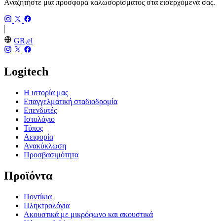
Αναζητήστε μια προσφορά καλωσορίσματος στα εισερχόμενά σας.
GR,el
Logitech
Η ιστορία μας
Επαγγελματική σταδιοδρομία
Επενδυτές
Ιστολόγιο
Τύπος
Αειφορία
Ανακύκλωση
Προσβασιμότητα
Προϊόντα
Ποντίκια
Πληκτρολόγια
Ακουστικά με μικρόφωνο και ακουστικά