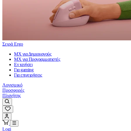
Σειρά Ergo
MX για Δημιουργούς
MX για Προγραμματιστές
Εν κινήσει
Για gaming
Για επιχειρήσεις
Λογισμικό
Προσφορές
Πλανήτης
Logi