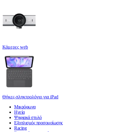
Κάμερες web
Θήκες-πληκτρολόγιο για iPad
Μικρόφωνα
Ηχεία
Ψηφιακά στυλό
Εξοπλισμός προσομοίωσης
Racing