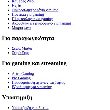
Κάμερες Web
Ηχεία
Θήκες-πληκτρολόγιο για iPad
Ποντίκια για gaming
Πληκτρολόγια για gaming
Ακουστικά με μικρόφωνο για gaming
Μικρόφωνα
Για παραγωγικότητα
Σειρά Master
Σειρά Ergo
Για gaming και streaming
Astro Gaming
Pro Gaming
Προσομοίωση αγώνων ταχύτητας
Εξοπλισμός για streaming
Υποστήριξη
Υποστήριξη για ιδιώτες