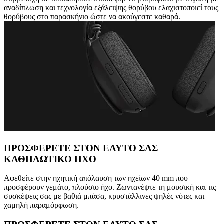
αναδίπλωση και τεχνολογία εξάλειψης θορύβου ελαχιστοποιεί τους
θορύβους στο παρασκήνιο ώστε να ακούγεστε καθαρά.
ΠΡΟΣΦΕΡΕΤΕ ΣΤΟΝ ΕΑΥΤΟ ΣΑΣ
ΚΑΘΗΛΩΤΙΚΟ ΗΧΟ
Αφεθείτε στην ηχητική απόλαυση των ηχείων 40 mm που
προσφέρουν γεμάτο, πλούσιο ήχο. Ζωντανέψτε τη μουσική και τις
συσκέψεις σας με βαθιά μπάσα, κρυστάλλινες ψηλές νότες και
χαμηλή παραμόρφωση.