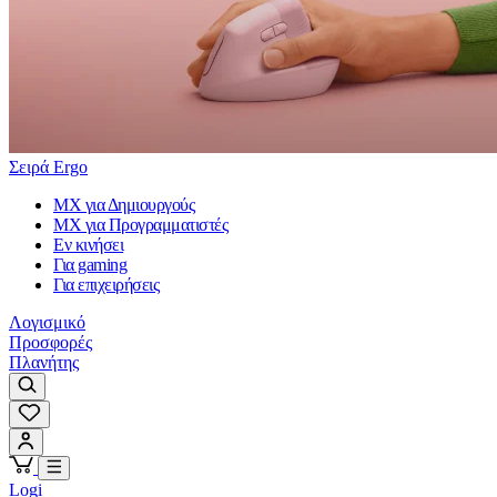
Σειρά Ergo
MX για Δημιουργούς
MX για Προγραμματιστές
Εν κινήσει
Για gaming
Για επιχειρήσεις
Λογισμικό
Προσφορές
Πλανήτης
Logi