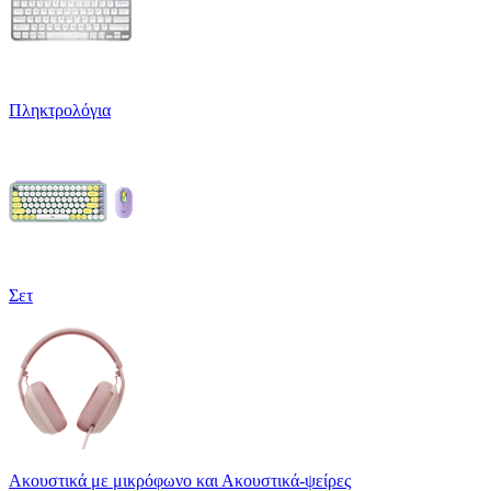
Πληκτρολόγια
Σετ
Ακουστικά με μικρόφωνο και Ακουστικά-ψείρες