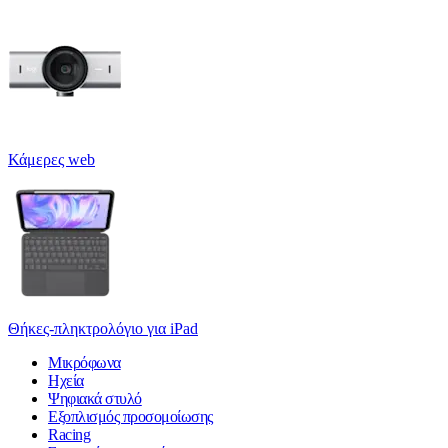
Κάμερες web
Θήκες-πληκτρολόγιο για iPad
Μικρόφωνα
Ηχεία
Ψηφιακά στυλό
Εξοπλισμός προσομοίωσης
Racing