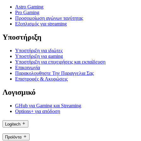
Astro Gaming
Pro Gaming
Προσομοίωση αγώνων ταχύτητας
Εξοπλισμός για streaming
Υποστήριξη
Υποστήριξη για ιδιώτες
Υποστήριξη για gaming
Υποστήριξη για επιχειρήσεις και εκπαίδευση
Επικοινωνία
Παρακολουθηστε Την Παραγγελια Σας
Επιστροφές & Ακυρώσεις
Λογισμικό
GHub για Gaming και Streaming
Options+ για απόδοση
Logitech
Προϊόντα