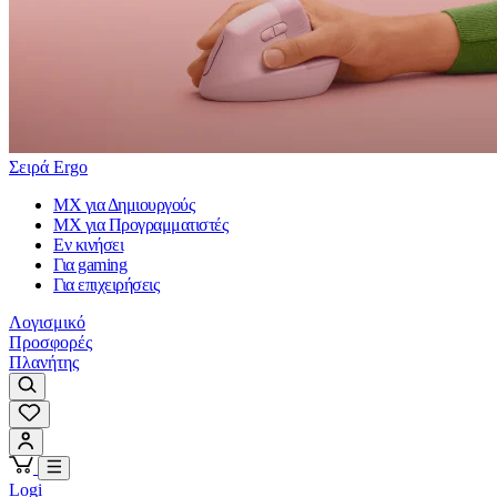
Σειρά Ergo
MX για Δημιουργούς
MX για Προγραμματιστές
Εν κινήσει
Για gaming
Για επιχειρήσεις
Λογισμικό
Προσφορές
Πλανήτης
Logi