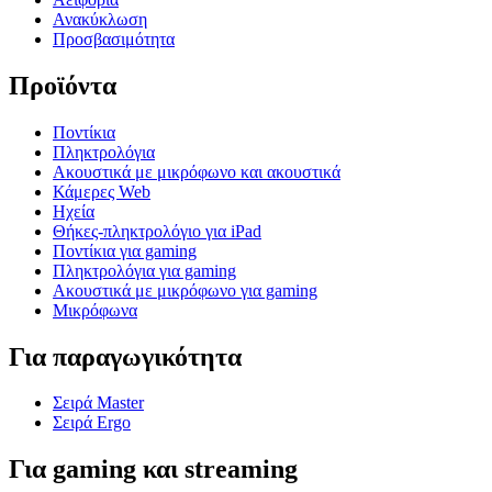
Ανακύκλωση
Προσβασιμότητα
Προϊόντα
Ποντίκια
Πληκτρολόγια
Ακουστικά με μικρόφωνο και ακουστικά
Κάμερες Web
Ηχεία
Θήκες-πληκτρολόγιο για iPad
Ποντίκια για gaming
Πληκτρολόγια για gaming
Ακουστικά με μικρόφωνο για gaming
Μικρόφωνα
Για παραγωγικότητα
Σειρά Master
Σειρά Ergo
Για gaming και streaming