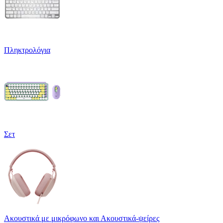
Πληκτρολόγια
Σετ
Ακουστικά με μικρόφωνο και Ακουστικά-ψείρες