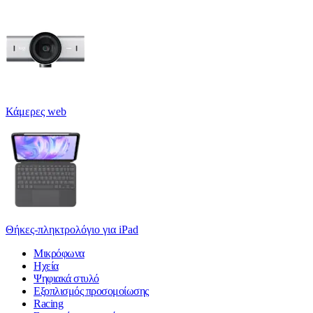
Κάμερες web
Θήκες-πληκτρολόγιο για iPad
Μικρόφωνα
Ηχεία
Ψηφιακά στυλό
Εξοπλισμός προσομοίωσης
Racing