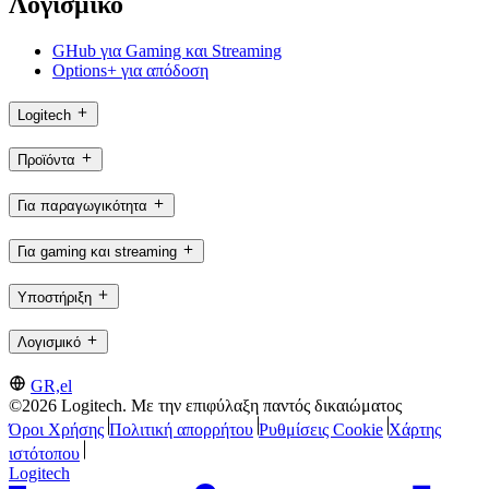
Λογισμικό
GHub για Gaming και Streaming
Options+ για απόδοση
Logitech
Προϊόντα
Για παραγωγικότητα
Για gaming και streaming
Υποστήριξη
Λογισμικό
GR,el
©2026 Logitech. Με την επιφύλαξη παντός δικαιώματος
Όροι Χρήσης
Πολιτική απορρήτου
Ρυθμίσεις Cookie
Χάρτης
ιστότοπου
Logitech