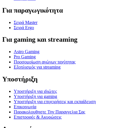
Για παραγωγικότητα
Σειρά Master
Σειρά Ergo
Για gaming και streaming
Astro Gaming
Pro Gaming
Προσομοίωση αγώνων ταχύτητας
Εξοπλισμός για streaming
Υποστήριξη
Υποστήριξη για ιδιώτες
Υποστήριξη για gaming
Υποστήριξη για επιχειρήσεις και εκπαίδευση
Επικοινωνία
Παρακολουθηστε Την Παραγγελια Σας
Επιστροφές & Ακυρώσεις