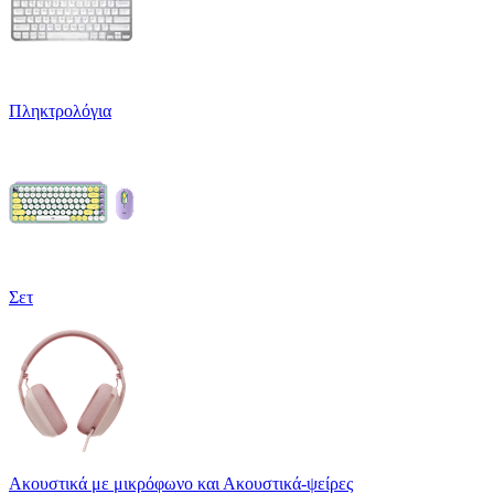
Πληκτρολόγια
Σετ
Ακουστικά με μικρόφωνο και Ακουστικά-ψείρες