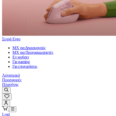
Σειρά Ergo
MX για Δημιουργούς
MX για Προγραμματιστές
Εν κινήσει
Για gaming
Για επιχειρήσεις
Λογισμικό
Προσφορές
Πλανήτης
Logi