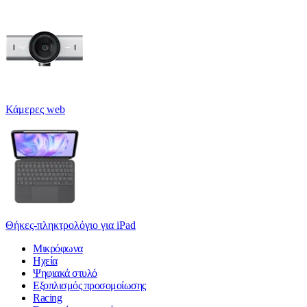
Κάμερες web
Θήκες-πληκτρολόγιο για iPad
Μικρόφωνα
Ηχεία
Ψηφιακά στυλό
Εξοπλισμός προσομοίωσης
Racing