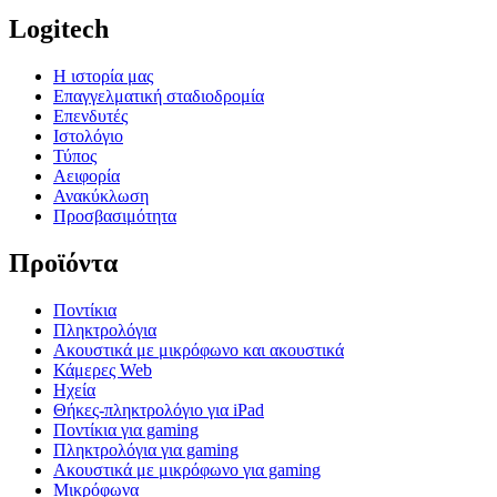
Logitech
Η ιστορία μας
Επαγγελματική σταδιοδρομία
Επενδυτές
Ιστολόγιο
Τύπος
Αειφορία
Ανακύκλωση
Προσβασιμότητα
Προϊόντα
Ποντίκια
Πληκτρολόγια
Ακουστικά με μικρόφωνο και ακουστικά
Κάμερες Web
Ηχεία
Θήκες-πληκτρολόγιο για iPad
Ποντίκια για gaming
Πληκτρολόγια για gaming
Ακουστικά με μικρόφωνο για gaming
Μικρόφωνα