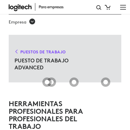
SOLUCIONES
PARA
Empresa
PUESTOS
DE
TRABAJO
PUESTOS DE TRABAJO
ADVANCED
PUESTO DE TRABAJO
ADVANCED
COMPATIBLES
CON
MICROSOFT
TEAMS
HERRAMIENTAS
PROFESIONALES PARA
PROFESIONALES DEL
TRABAJO