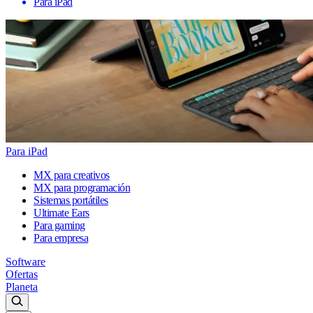
Para iPad
Para iPad
MX para creativos
MX para programación
Sistemas portátiles
Ultimate Ears
Para gaming
Para empresa
Software
Ofertas
Planeta