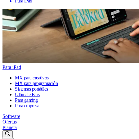
Para iPad
Para iPad
MX para creativos
MX para programación
Sistemas portátiles
Ultimate Ears
Para gaming
Para empresa
Software
Ofertas
Planeta