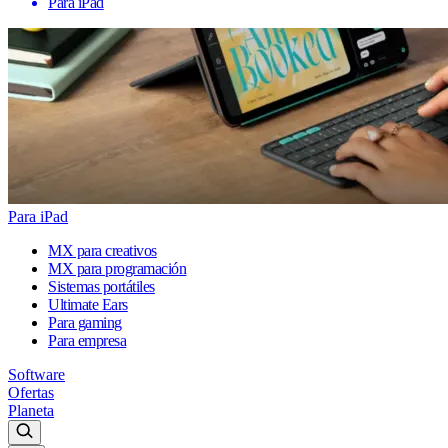
Para iPad
Para iPad
MX para creativos
MX para programación
Sistemas portátiles
Ultimate Ears
Para gaming
Para empresa
Software
Ofertas
Planeta