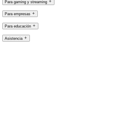
Para gaming y streaming
Para empresas
Para educación
Asistencia
Software
ES,es
©2026 Logitech. Reservados todos los derechos
Términos y condiciones de uso
Política de privacidad
Configuración de cookies
Mapa del sitio
Logitech