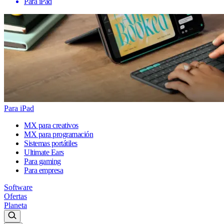
Para iPad
Para iPad
MX para creativos
MX para programación
Sistemas portátiles
Ultimate Ears
Para gaming
Para empresa
Software
Ofertas
Planeta