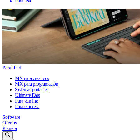
Para iPad
Para iPad
MX para creativos
MX para programación
Sistemas portátiles
Ultimate Ears
Para gaming
Para empresa
Software
Ofertas
Planeta