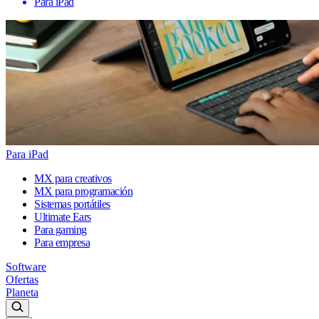
Para iPad
Para iPad
MX para creativos
MX para programación
Sistemas portátiles
Ultimate Ears
Para gaming
Para empresa
Software
Ofertas
Planeta