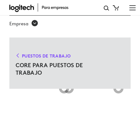
SOLUCIONES
CORE
Empresa
PARA
PUESTOS
DE
PUESTOS DE TRABAJO
TRABAJO
CORE PARA PUESTOS DE
TRABAJO
COMPATIBLES
CON
MICROSOFT
TEAMS